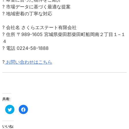
? 市場データに基づく最適な提案
? 地域密着の丁寧な対応
? 会社名 さくらエステート有限会社
? 住所 〒989-1605 宮城県柴田郡柴田町船岡南２丁目１−１
４
? 電話 0224-58-1888
?
お問い合わせはこちら
共有:
ク
Facebook
リ
で
ッ
共
ク
有
し
す
て
る
いいね: