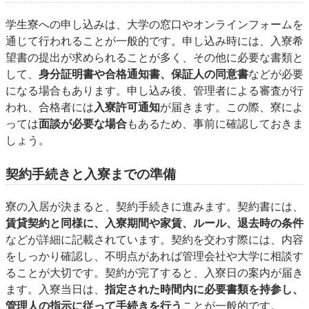
学生寮への申し込みは、大学の窓口やオンラインフォームを
通じて行われることが一般的です。申し込み時には、入寮希
望書の提出が求められることが多く、その他に必要な書類と
して、
身分証明書や合格通知書、保証人の同意書
などが必要
になる場合もあります。申し込み後、管理者による審査が行
われ、合格者には
入寮許可通知
が届きます。この際、寮によ
っては
面談が必要な場合
もあるため、事前に確認しておきま
しょう。
契約手続きと入寮までの準備
寮の入居が決まると、契約手続きに進みます。契約書には、
賃貸契約と同様に、入寮期間や家賃、ルール、退去時の条件
などが詳細に記載されています。契約を交わす際には、内容
をしっかり確認し、不明点があれば管理会社や大学に相談す
ることが大切です。契約が完了すると、入寮日の案内が届き
ます。入寮当日は、
指定された時間内に必要書類を持参し、
管理人の指示に従って手続きを行う
ことが一般的です。