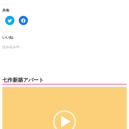
共有:
ク
Facebook
リ
で
ッ
共
ク
有
し
す
て
る
いいね:
Twitter
に
で
は
読み込み中...
共
ク
有
リ
(新
ッ
し
ク
い
し
ウ
て
ィ
く
ン
だ
ド
さ
ウ
い
七作新築アパート
で
(新
開
し
き
い
動
ま
ウ
す)
ィ
画
ン
ド
プ
ウ
で
レ
開
き
ー
ま
す)
ヤ