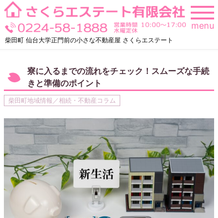
Skip
to
menu
content
柴田町 仙台大学正門前の小さな不動産屋 さくらエステート
寮に入るまでの流れをチェック！スムーズな手続
きと準備のポイント
柴田町地域情報／相続・不動産コラム