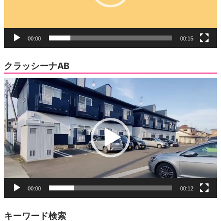
ー
00:00
00:15
クラッシーナAB
動
画
プ
レ
ー
ヤ
ー
00:00
00:12
キーワード検索