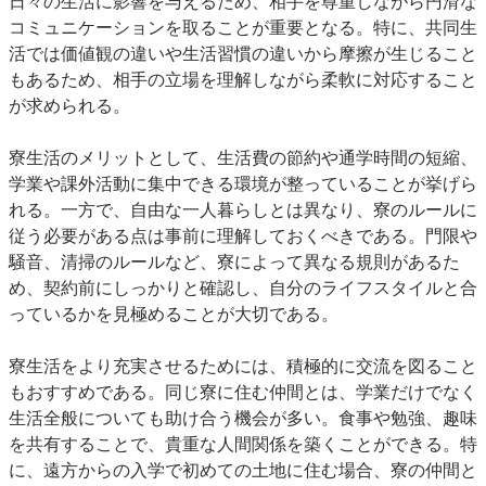
日々の生活に影響を与えるため、相手を尊重しながら円滑な
コミュニケーションを取ることが重要となる。特に、共同生
活では価値観の違いや生活習慣の違いから摩擦が生じること
もあるため、相手の立場を理解しながら柔軟に対応すること
が求められる。
寮生活のメリットとして、生活費の節約や通学時間の短縮、
学業や課外活動に集中できる環境が整っていることが挙げら
れる。一方で、自由な一人暮らしとは異なり、寮のルールに
従う必要がある点は事前に理解しておくべきである。門限や
騒音、清掃のルールなど、寮によって異なる規則があるた
め、契約前にしっかりと確認し、自分のライフスタイルと合
っているかを見極めることが大切である。
寮生活をより充実させるためには、積極的に交流を図ること
もおすすめである。同じ寮に住む仲間とは、学業だけでなく
生活全般についても助け合う機会が多い。食事や勉強、趣味
を共有することで、貴重な人間関係を築くことができる。特
に、遠方からの入学で初めての土地に住む場合、寮の仲間と