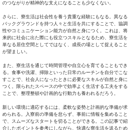
のつながりが精神的な支えになることも少なくない。
さらに、寮生活は社会性を養う貴重な経験にもなる。異なる
バックグラウンドを持つ人々と生活を共にすることで、協調
性やコミュニケーション能力が自然と身につく。これは、将
来的に社会に出た際にも役立つスキルとなるため、寮生活を
単なる居住空間としてではなく、成長の場として捉えること
が望ましい。
また、寮生活を通じて時間管理や自立心を育てることもでき
る。食事や洗濯、掃除といった日常のルーチンを自分でこな
すことで、社会人になったときに必要なスキルが自然と身に
つく。限られたスペースの中で効率よく生活する工夫をする
ことで、整理整頓や計画的な行動力も養われるだろう。
新しい環境に適応するには、柔軟な姿勢と計画的な準備が求
められる。入寮前の準備を怠らず、事前に情報を集めること
で、スムーズなスタートを切ることができる。この記事で紹
介したポイントを参考にしながら、快適な寮生活を送るため