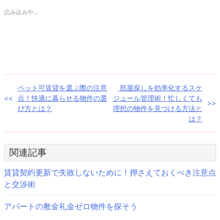
Twitter
に
で
は
共
ク
読み込み中...
有
リ
(新
ッ
し
ク
い
し
ウ
て
ィ
く
ン
だ
ド
さ
ウ
い
で
(新
開
し
き
い
投
ペット可賃貸を選ぶ際の注意
部屋探しを効率化するスケ
ま
ウ
す)
ィ
点！快適に暮らせる物件の選
ジュール管理術！忙しくても
ン
稿
ド
び方とは？
理想の物件を見つける方法と
ウ
で
は？
ナ
開
き
ま
ビ
す)
関連記事
ゲ
賃貸契約更新で失敗しないために！押さえておくべき注意点
ー
と交渉術
シ
アパートの敷金礼金ゼロ物件を探そう
ョ