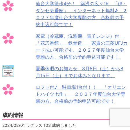
仙台大学徒歩4分！ 築浅の広々1R 「伊・
ダンセ壱番館」 インターネット無料♪ ２
０２７年度仙台大学専願の方、合格前の予
約申込可能です！
家電（冷蔵庫、洗濯機、電子レンジ）付
「花弐番館」 鉄骨造 家賃の三菱UFJカ
ード払い可能です。２０２７年度仙台大学
専願の方、合格前の予約申込可能です！
夏季休暇のお知らせ 8月8日（土）から8
月15日（土）までお休みとなります。
ロフト付♪ 駐車場1台付！！ 「オリエン
トハイツ七作」 ２０２７年度仙台大学専
願の方、合格前の予約申込可能です！
成約情報
2024/08/01 ラクラス 103 成約しました