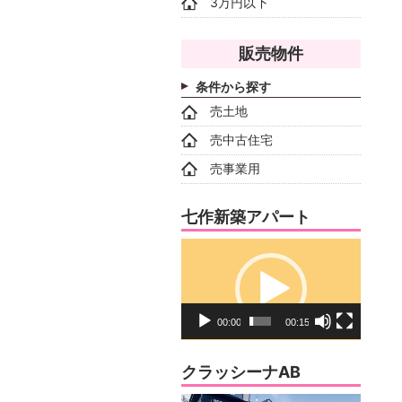
3万円以下
販売物件
条件から探す
売土地
売中古住宅
売事業用
七作新築アパート
動
画
プ
レ
00:00
00:15
ー
ヤ
クラッシーナAB
ー