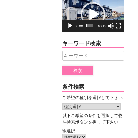
動
画
プ
レ
00:00
00:12
ー
ヤ
キーワード検索
ー
Search
for:
条件検索
ご希望の種別を選択して下さい
以下ご希望の条件を選択して物
件検索ボタンを押して下さい
駅選択