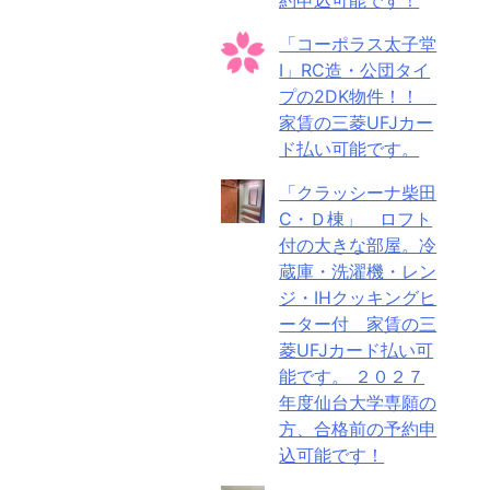
「コーポラス太子堂
Ⅰ」RC造・公団タイ
プの2DK物件！！
家賃の三菱UFJカー
ド払い可能です。
「クラッシーナ柴田
C・Ｄ棟」 ロフト
付の大きな部屋。冷
蔵庫・洗濯機・レン
ジ・IHクッキングヒ
ーター付 家賃の三
菱UFJカード払い可
能です。 ２０２７
年度仙台大学専願の
方、合格前の予約申
込可能です！