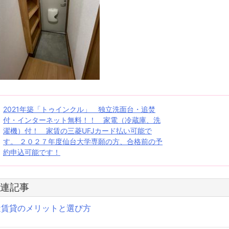
投
2021年築「トゥインクル」 独立洗面台・追焚
付・インターネット無料！！ 家電（冷蔵庫、洗
稿
濯機）付！ 家賃の三菱UFJカード払い可能で
す。 ２０２７年度仙台大学専願の方、合格前の予
ナ
約申込可能です！
ビ
ゲ
連記事
ー
近賃貸のメリットと選び方
シ