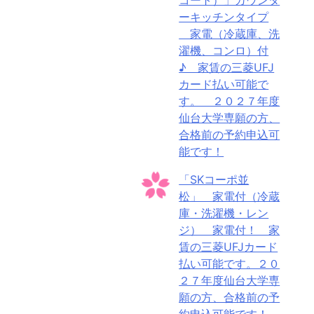
ーキッチンタイプ
家電（冷蔵庫、洗
濯機、コンロ）付
♪ 家賃の三菱UFJ
カード払い可能で
す。 ２０２７年度
仙台大学専願の方、
合格前の予約申込可
能です！
「SKコーポ並
松」 家電付（冷蔵
庫・洗濯機・レン
ジ） 家電付！ 家
賃の三菱UFJカード
払い可能です。２０
２７年度仙台大学専
願の方、合格前の予
約申込可能です！