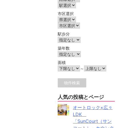
市区選択
駅歩分
築年数
面積
～
人気の投稿とページ
オートロック×広々
LDK
「SunCourt（サン
コート）」カウンタ