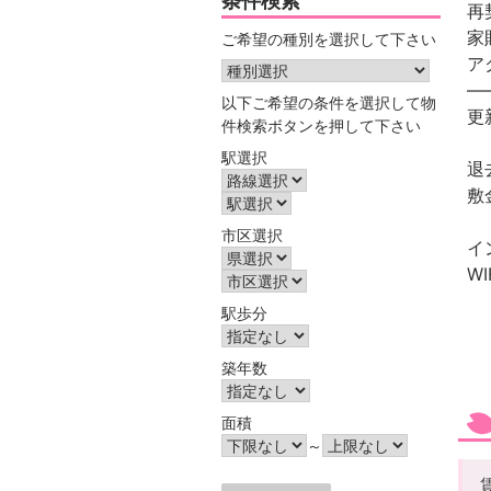
条件検索
再
ご希望の種別を選択して下さい
ア
—
以下ご希望の条件を選択して物
更
件検索ボタンを押して下さい
駅選択
退
敷
市区選択
イ
WI
駅歩分
築年数
面積
～