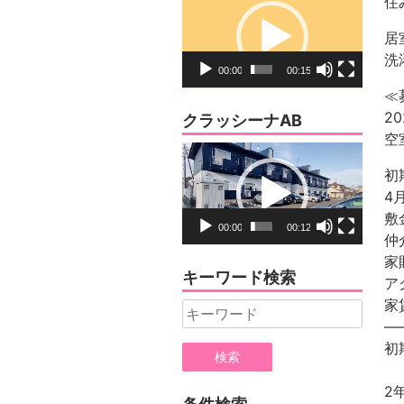
住
画
居
プ
洗
レ
00:00
00:15
ー
≪
ヤ
2
クラッシーナAB
ー
空
動
画
初
プ
4
レ
00:00
00:12
ー
ヤ
家
キーワード検索
ー
ア
家
Search
—
for:
初
2