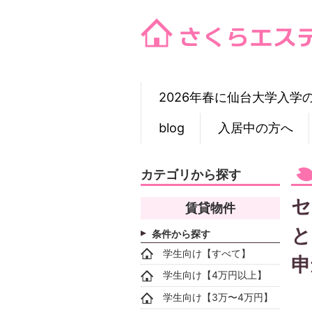
Skip
to
content
2026年春に仙台大学入学
blog
入居中の方へ
カテゴリから探す
セ
賃貸物件
と
条件から探す
学生向け【すべて】
申
学生向け【4万円以上】
学生向け【3万〜4万円】