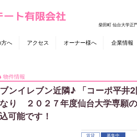
柴田町 仙台大学正
の方へ
アクセス
オーナー様へ
企業情報
物件情報
ブンイレブン近隣♪ 「コーポ平井
なり ２０２７年度仙台大学専願
込可能です！
賃貸
募集中