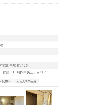
円
階建
本線船岡駅 徒歩6分
田郡柴田町 船岡中央三丁目11−1
ット無料
仙台大学学生用