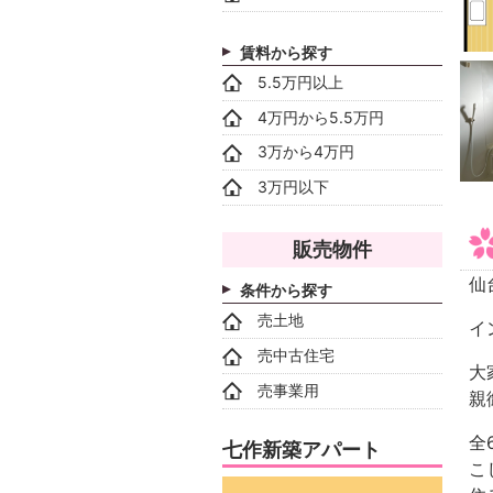
賃料から探す
5.5万円以上
4万円から5.5万円
3万から4万円
3万円以下
販売物件
仙
条件から探す
売土地
イ
売中古住宅
大
売事業用
親
全
七作新築アパート
こ
動