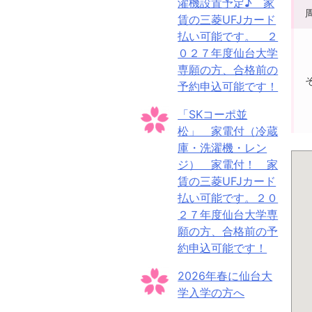
濯機設置予定♪ 家
賃の三菱UFJカード
払い可能です。 ２
０２７年度仙台大学
専願の方、合格前の
予約申込可能です！
「SKコーポ並
松」 家電付（冷蔵
庫・洗濯機・レン
ジ） 家電付！ 家
賃の三菱UFJカード
払い可能です。２０
２７年度仙台大学専
願の方、合格前の予
約申込可能です！
2026年春に仙台大
学入学の方へ