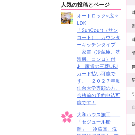
人気の投稿とページ
オートロック×広々
LDK
「SunCourt（サン
コート）」カウンタ
ーキッチンタイプ
家電（冷蔵庫、洗
濯機、コンロ）付
♪ 家賃の三菱UFJ
カード払い可能で
す。 ２０２７年度
仙台大学専願の方、
合格前の予約申込可
能です！
大和ハウス施工！
「セジュール船
岡」 冷蔵庫、洗