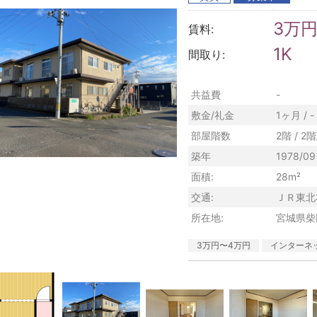
3万
賃料:
1K
間取り:
共益費
-
敷金/礼金
1ヶ月 / -
部屋階数
2階 / 2
築年
1978/09
面積:
28m²
交通:
ＪＲ東北
所在地:
宮城県柴
3万円〜4万円
インターネ