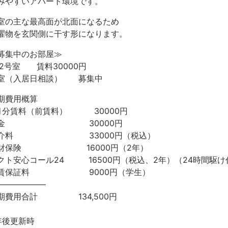
みやすいアパート環境です。
室の主な最高面が北面になるため
濯物を玄関側に干す形になります。
募集中のお部屋≫
02号室 賃料30000円
室（入居日相談） 募集中
期費用概算
月分賃料（前賃料） 30000円
敷金 30000円
仲介料 33000円（税込）
財保険 16000円（2年）
クト安心コール24 16500円（税込、2年）（24時間駆
賃保証料 9000円（学生）
——————
期費用合計 134,500円
年後更新時