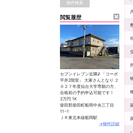
閲覧履歴
セブンイレブン近隣♪ 「コーポ
平井2階室」 大家さんとなり ２
０２７年度仙台大学専願の方、
合格前の予約申込可能です！
3万円
1K
柴田郡柴田町船岡中央三丁目
11−1
ＪＲ東北本線船岡駅
→物件詳細