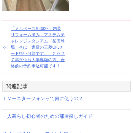
投
「メルベーユ船岡2F」内装
リフォーム済み アステムチ
稿
ャレンジスタジアム（柴田球
場）そば 家賃の三菱UFJカ
ナ
ード払い可能です。 ２０２
７年度仙台大学専願の方、合
ビ
格前の予約申込可能です！
ゲ
ー
関連記事
シ
ＴＶモニターフォンって何に使うの？
ョ
ン
一人暮らし初心者のための部屋探しガイド