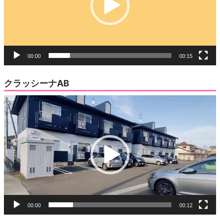
ヤ
ー
00:00
00:15
クラッシーナAB
動
画
プ
レ
ー
ヤ
ー
00:00
00:12