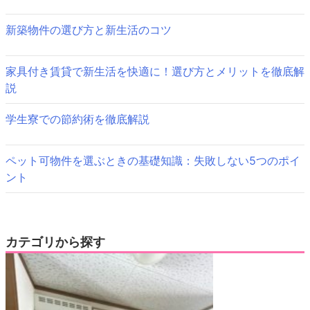
ョ
ン
新築物件の選び方と新生活のコツ
家具付き賃貸で新生活を快適に！選び方とメリットを徹底解
説
学生寮での節約術を徹底解説
ペット可物件を選ぶときの基礎知識：失敗しない5つのポイ
ント
カテゴリから探す