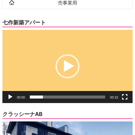
売事業用
七作新築アパート
動
画
プ
レ
ー
ヤ
ー
00:00
00:15
クラッシーナAB
動
画