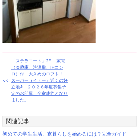
投
「ステラコート」2F 家電
（冷蔵庫、洗濯機、IHコン
稿
ロ）付 大きめのロフト！
スーパー（イトー）近くの好
ナ
立地♪ ２０２６年度募集予
定のお部屋、全室成約となり
ビ
ました。
ゲ
ー
関連記事
シ
初めての学生生活、寮暮らしを始めるには？完全ガイド