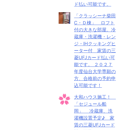
ド払い可能です。
「クラッシーナ柴田
C・Ｄ棟」 ロフト
付の大きな部屋。冷
蔵庫・洗濯機・レン
ジ・IHクッキングヒ
ーター付 家賃の三
菱UFJカード払い可
能です。 ２０２７
年度仙台大学専願の
方、合格前の予約申
込可能です！
大和ハウス施工！
「セジュール船
岡」 冷蔵庫、洗
濯機設置予定♪ 家
賃の三菱UFJカード