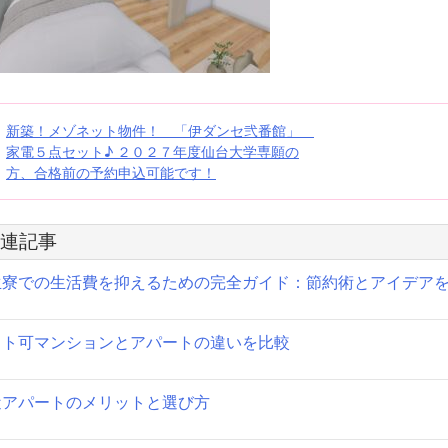
投
新築！メゾネット物件！ 「伊ダンセ弐番館」
家電５点セット♪ ２０２７年度仙台大学専願の
稿
方、合格前の予約申込可能です！
ナ
ビ
連記事
ゲ
生寮での生活費を抑えるための完全ガイド：節約術とアイデア
ー
ット可マンションとアパートの違いを比較
シ
ョ
近アパートのメリットと選び方
ン