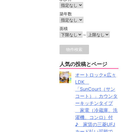
築年数
面積
～
人気の投稿とページ
オートロック×広々
LDK
「SunCourt（サン
コート）」カウンタ
ーキッチンタイプ
家電（冷蔵庫、洗
濯機、コンロ）付
♪ 家賃の三菱UFJ
カード払い可能で