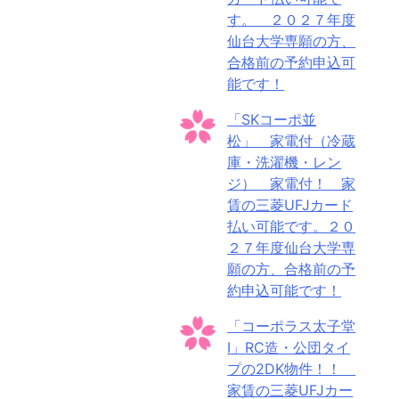
す。 ２０２７年度
仙台大学専願の方、
合格前の予約申込可
能です！
「SKコーポ並
松」 家電付（冷蔵
庫・洗濯機・レン
ジ） 家電付！ 家
賃の三菱UFJカード
払い可能です。２０
２７年度仙台大学専
願の方、合格前の予
約申込可能です！
「コーポラス太子堂
Ⅰ」RC造・公団タイ
プの2DK物件！！
家賃の三菱UFJカー