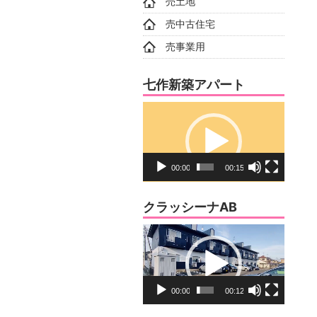
売土地
売中古住宅
売事業用
七作新築アパート
動
画
プ
レ
00:00
00:15
ー
ヤ
クラッシーナAB
ー
動
画
プ
レ
00:00
00:12
ー