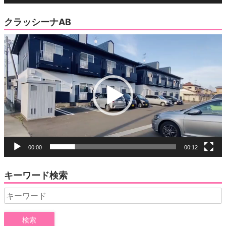
クラッシーナAB
動
画
プ
レ
ー
ヤ
ー
00:00
00:12
キーワード検索
Search
for: