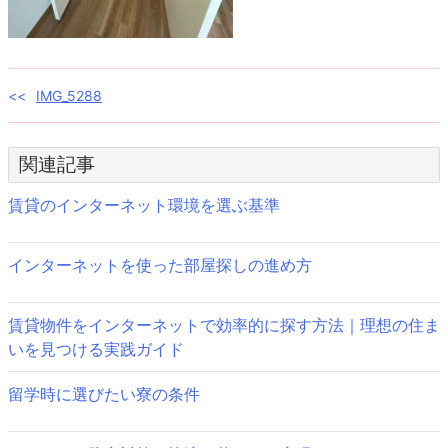
投
IMG_5288
稿
関連記事
ナ
ビ
賃貸のインターネット環境を選ぶ基準
ゲ
インターネットを使った部屋探しの進め方
ー
シ
賃貸物件をインターネットで効率的に探す方法｜理想の住ま
ョ
いを見つける実践ガイド
ン
留学時に選びたい寮の条件