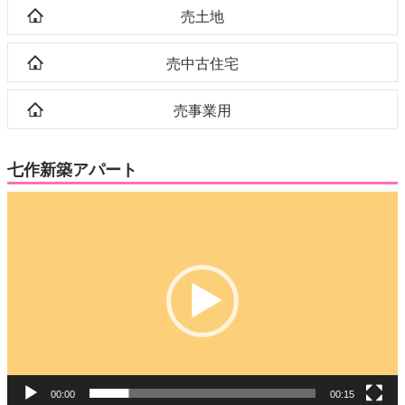
売土地
売中古住宅
売事業用
七作新築アパート
動
画
プ
レ
ー
ヤ
ー
00:00
00:15