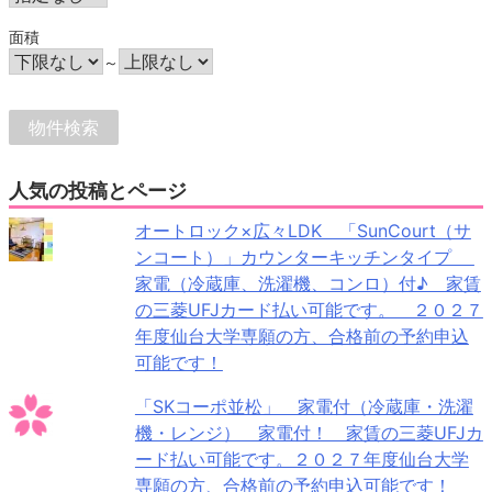
面積
～
人気の投稿とページ
オートロック×広々LDK 「SunCourt（サ
ンコート）」カウンターキッチンタイプ
家電（冷蔵庫、洗濯機、コンロ）付♪ 家賃
の三菱UFJカード払い可能です。 ２０２７
年度仙台大学専願の方、合格前の予約申込
可能です！
「SKコーポ並松」 家電付（冷蔵庫・洗濯
機・レンジ） 家電付！ 家賃の三菱UFJカ
ード払い可能です。２０２７年度仙台大学
専願の方、合格前の予約申込可能です！