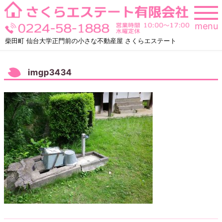
Skip
to
menu
content
柴田町 仙台大学正門前の小さな不動産屋 さくらエステート
imgp3434