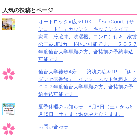
人気の投稿とページ
オートロック×広々LDK 「SunCourt（サ
ンコート）」カウンターキッチンタイプ
家電（冷蔵庫、洗濯機、コンロ）付♪ 家賃
の三菱UFJカード払い可能です。 ２０２７
年度仙台大学専願の方、合格前の予約申込
可能です！
仙台大学徒歩4分！ 築浅の広々1R 「伊・
ダンセ壱番館」 インターネット無料♪ ２
０２７年度仙台大学専願の方、合格前の予
約申込可能です！
夏季休暇のお知らせ 8月8日（土）から8
月15日（土）までお休みとなります。
お問い合わせ