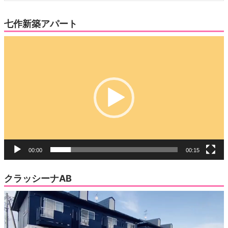
七作新築アパート
動
画
プ
レ
ー
ヤ
ー
00:00
00:15
クラッシーナAB
動
画
プ