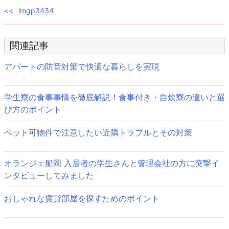
投
imgp3434
稿
関連記事
ナ
ビ
アパートの防音対策で快適な暮らしを実現
ゲ
学生寮の食事事情を徹底解説！食事付き・自炊寮の違いと選
ー
び方のポイント
シ
ペット可物件で注意したい近隣トラブルとその対策
ョ
ン
オランジェ船岡 入居者の学生さんと管理会社の方に突撃イ
ンタビューしてみました
おしゃれな賃貸部屋を探すためのポイント