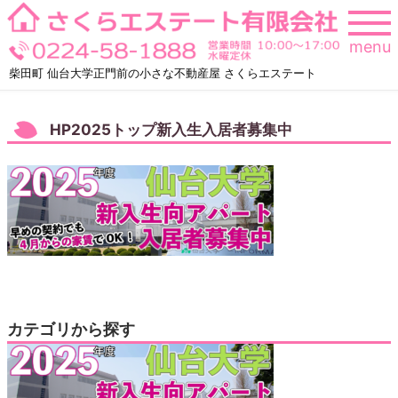
Skip
to
menu
content
柴田町 仙台大学正門前の小さな不動産屋 さくらエステート
HP2025トップ新入生入居者募集中
カテゴリから探す