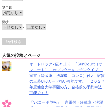
築年数
面積
～
人気の投稿とページ
オートロック×広々LDK 「SunCourt（サ
ンコート）」カウンターキッチンタイプ
家電（冷蔵庫、洗濯機、コンロ）付♪ 家賃
の三菱UFJカード払い可能です。 ２０２７
年度仙台大学専願の方、合格前の予約申込
可能です！
「SKコーポ並松」 家電付（冷蔵庫・洗濯