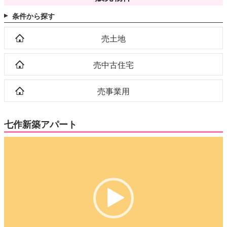
条件から探す
売土地
売中古住宅
売事業用
七作新築アパート
動
画
プ
レ
ー
ヤ
ー