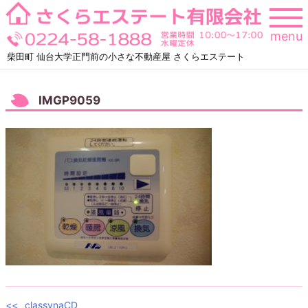
Skip
to
menu
content
柴田町 仙台大学正門前の小さな不動産屋 さくらエステート
IMGP9059
classynaCD