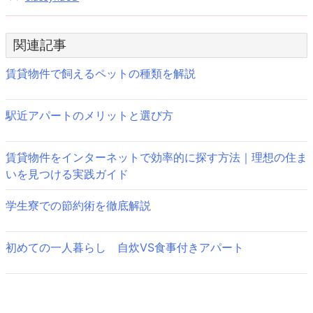
投
稿
関連記事
ナ
ビ
賃貸物件で飼えるペットの種類を解説
ゲ
駅近アパートのメリットと選び方
ー
シ
賃貸物件をインターネットで効率的に探す方法｜理想の住ま
ョ
いを見つける実践ガイド
ン
学生寮での節約術を徹底解説
初めての一人暮らし 自炊VS食事付きアパート