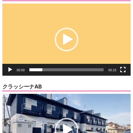
動
画
プ
レ
ー
ヤ
ー
00:00
00:15
クラッシーナAB
動
画
プ
レ
ー
ヤ