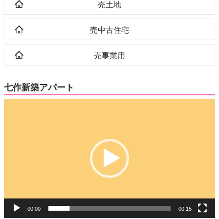
売土地
売中古住宅
売事業用
七作新築アパート
動
画
プ
レ
ー
ヤ
ー
00:00
00:15