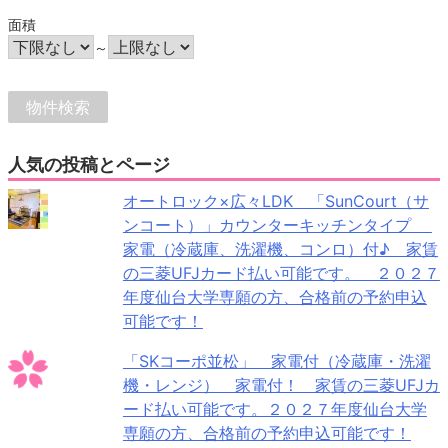
面積
～
人気の投稿とページ
オートロック×広々LDK 「SunCourt（サ
ンコート）」カウンターキッチンタイプ
家電（冷蔵庫、洗濯機、コンロ）付♪ 家賃
の三菱UFJカード払い可能です。 ２０２７
年度仙台大学専願の方、合格前の予約申込
可能です！
「SKコーポ並松」 家電付（冷蔵庫・洗濯
機・レンジ） 家電付！ 家賃の三菱UFJカ
ード払い可能です。２０２７年度仙台大学
専願の方、合格前の予約申込可能です！