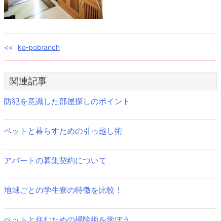
投
ko-pobranch
稿
関連記事
ナ
ビ
防犯を意識した部屋探しのポイント
ゲ
ペットと暮らすための引っ越し術
ー
シ
アパートの募集契約について
ョ
ン
地域ごとの学生寮の特徴を比較！
ペットと住むための掃除術を学ぼう