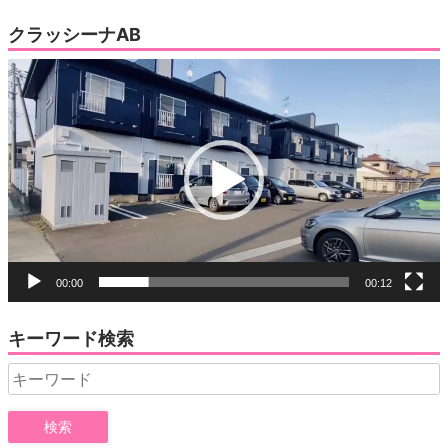
クラッシーナAB
動
画
プ
レ
ー
ヤ
ー
00:00
00:12
キーワード検索
Search
for: