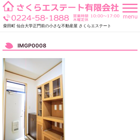
Skip
to
menu
content
柴田町 仙台大学正門前の小さな不動産屋 さくらエステート
IMGP0008