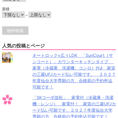
面積
～
人気の投稿とページ
オートロック×広々LDK 「SunCourt（サ
ンコート）」カウンターキッチンタイプ
家電（冷蔵庫、洗濯機、コンロ）付♪ 家賃
の三菱UFJカード払い可能です。 ２０２７
年度仙台大学専願の方、合格前の予約申込
可能です！
「SKコーポ並松」 家電付（冷蔵庫・洗濯
機・レンジ） 家電付！ 家賃の三菱UFJカ
ード払い可能です。２０２７年度仙台大学
専願の方、合格前の予約申込可能です！