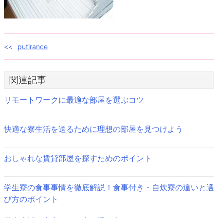
投
putirance
稿
関連記事
ナ
ビ
リモートワークに最適な部屋を選ぶコツ
ゲ
快適な寮生活を送るために理想の部屋を見つけよう
ー
シ
おしゃれな賃貸部屋を探すためのポイント
ョ
ン
学生寮の食事事情を徹底解説！食事付き・自炊寮の違いと選
び方のポイント