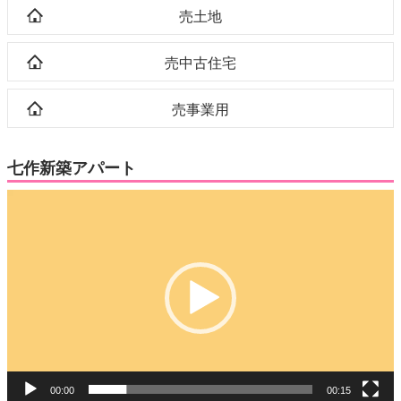
売土地
売中古住宅
売事業用
七作新築アパート
動
画
プ
レ
ー
ヤ
ー
00:00
00:15