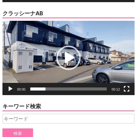
クラッシーナAB
動
画
プ
レ
ー
ヤ
ー
00:00
00:12
キーワード検索
Search
for: