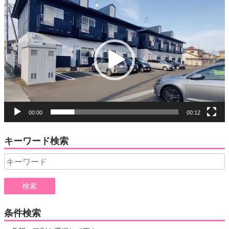
動
画
プ
レ
ー
ヤ
ー
00:00
00:12
キーワード検索
Search
for:
条件検索