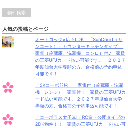
人気の投稿とページ
オートロック×広々LDK 「SunCourt（サ
ンコート）」カウンターキッチンタイプ
家電（冷蔵庫、洗濯機、コンロ）付♪ 家賃
の三菱UFJカード払い可能です。 ２０２７
年度仙台大学専願の方、合格前の予約申込
可能です！
「SKコーポ並松」 家電付（冷蔵庫・洗濯
機・レンジ） 家電付！ 家賃の三菱UFJカ
ード払い可能です。２０２７年度仙台大学
専願の方、合格前の予約申込可能です！
「コーポラス太子堂Ⅰ」RC造・公団タイプの
2DK物件！！ 家賃の三菱UFJカード払い可