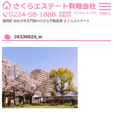
Skip
to
menu
content
柴田町 仙台大学正門前の小さな不動産屋 さくらエステート
26336929_m