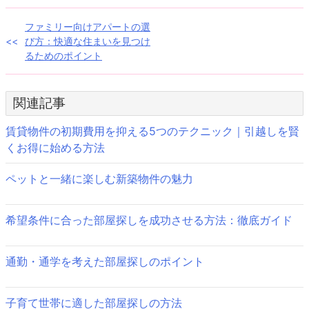
投
ファミリー向けアパートの選
び方：快適な住まいを見つけ
稿
るためのポイント
ナ
ビ
関連記事
ゲ
賃貸物件の初期費用を抑える5つのテクニック｜引越しを賢
くお得に始める方法
ー
シ
ペットと一緒に楽しむ新築物件の魅力
ョ
希望条件に合った部屋探しを成功させる方法：徹底ガイド
ン
通勤・通学を考えた部屋探しのポイント
子育て世帯に適した部屋探しの方法