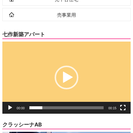
売事業用
七作新築アパート
動
画
プ
レ
ー
ヤ
ー
00:00
00:15
クラッシーナAB