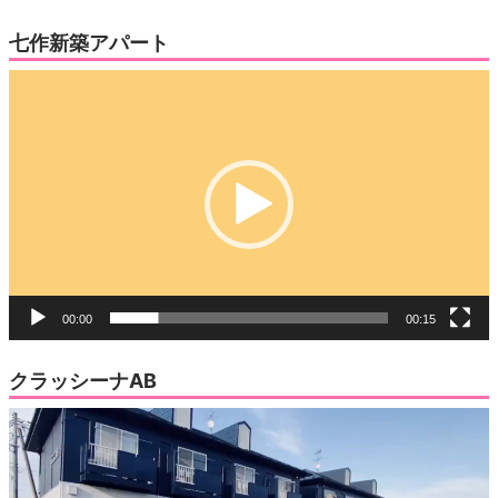
七作新築アパート
動
画
プ
レ
ー
ヤ
ー
00:00
00:15
クラッシーナAB
動
画
プ