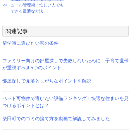
投
ュール管理術：忙しい人でも
稿
できる最適な方法
ナ
ビ
関連記事
ゲ
留学時に選びたい寮の条件
ー
ファミリー向けの部屋探しで失敗しないために！子育て世帯
シ
が重視すべき5つのポイント
ョ
部屋探しで見落としがちなポイントを解説
ン
ペット可物件で選びたい設備ランキング！快適な住まいを見
つけるポイントとは？
柴田町でのゴミの捨て方を動画で解説してみました