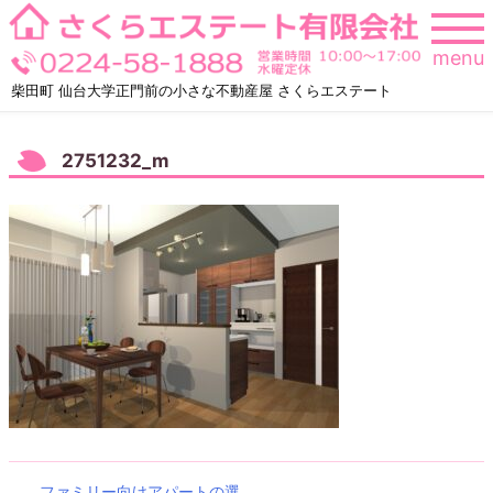
Skip
to
menu
content
柴田町 仙台大学正門前の小さな不動産屋 さくらエステート
2751232_m
ファミリー向けアパートの選