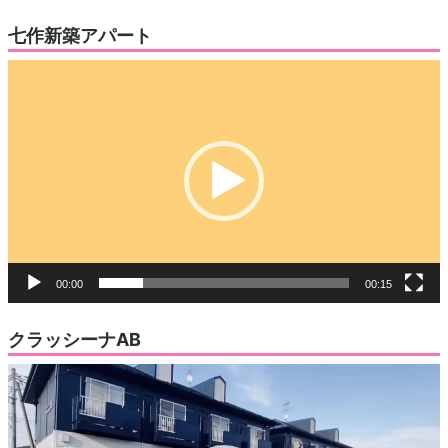
七作新築アパート
動
画
プ
レ
ー
ヤ
ー
00:00
00:15
クラッシーナAB
動
画
プ
レ