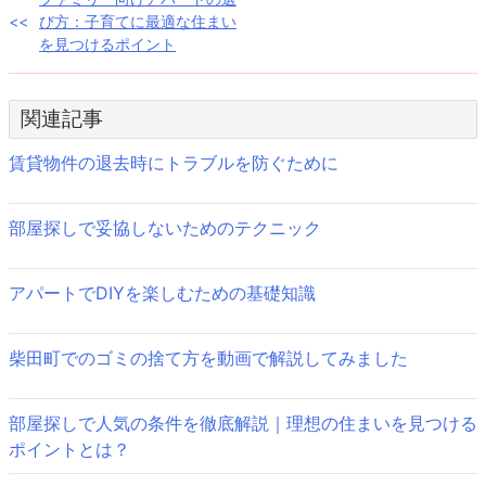
投
び方：子育てに最適な住まい
稿
を見つけるポイント
ナ
ビ
関連記事
ゲ
賃貸物件の退去時にトラブルを防ぐために
ー
部屋探しで妥協しないためのテクニック
シ
ョ
アパートでDIYを楽しむための基礎知識
ン
柴田町でのゴミの捨て方を動画で解説してみました
部屋探しで人気の条件を徹底解説｜理想の住まいを見つける
ポイントとは？