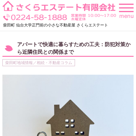
Skip
to
menu
content
柴田町 仙台大学正門前の小さな不動産屋 さくらエステート
アパートで快適に暮らすための工夫：防犯対策か
ら近隣住民との関係まで
柴田町地域情報／相続・不動産コラム