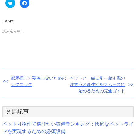
ク
Facebook
リ
で
ッ
共
ク
有
し
す
て
る
いいね:
Twitter
に
で
は
共
ク
読み込み中...
有
リ
(新
ッ
し
ク
い
し
ウ
て
ィ
く
ン
だ
ド
さ
ウ
い
で
(新
開
し
き
い
投
部屋探しで妥協しないための
ペットと一緒に引っ越す際の
ま
ウ
す)
ィ
テクニック
注意点と新生活をスムーズに
ン
稿
ド
始めるための完全ガイド
ウ
で
ナ
開
き
ま
ビ
関連記事
す)
ゲ
ペット可物件で選びたい設備ランキング：快適なペットライ
フを実現するための必須設備
ー