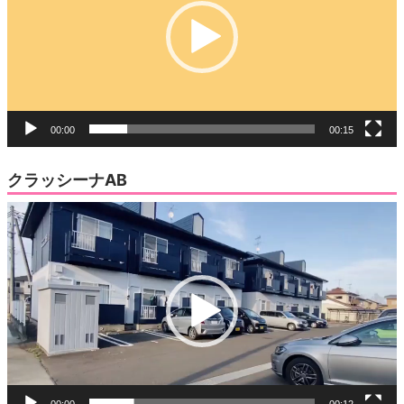
レ
開
き
ー
ま
す)
ヤ
ー
00:00
00:15
クラッシーナAB
動
画
プ
レ
ー
ヤ
ー
00:00
00:12