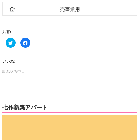
売事業用
共有:
ク
Facebook
リ
で
ッ
共
ク
有
し
す
て
る
いいね:
Twitter
に
で
は
読み込み中...
共
ク
有
リ
(新
ッ
し
ク
い
し
ウ
て
ィ
く
ン
だ
ド
さ
ウ
い
七作新築アパート
で
(新
開
し
き
い
動
ま
ウ
す)
ィ
画
ン
ド
プ
ウ
で