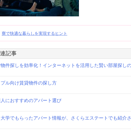
投
寮で快適な暮らしを実現するヒント
稿
連記事
ナ
貸物件探しを効率化！インターネットを活用した賢い部屋探し
ビ
ゲ
ップル向け賃貸物件の探し方
ー
シ
国人におすすめのアパート選び
ョ
台大学でもらったアパート情報が、さくらエステートでも紹介
ン