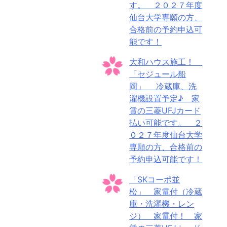
す。 ２０２７年度
仙台大学専願の方、
合格前の予約申込可
能です！
大和ハウス施工！
「セジュール船
岡」 冷蔵庫、洗
濯機設置予定♪ 家
賃の三菱UFJカード
払い可能です。 ２
０２７年度仙台大学
専願の方、合格前の
予約申込可能です！
「SKコーポ並
松」 家電付（冷蔵
庫・洗濯機・レン
ジ） 家電付！ 家