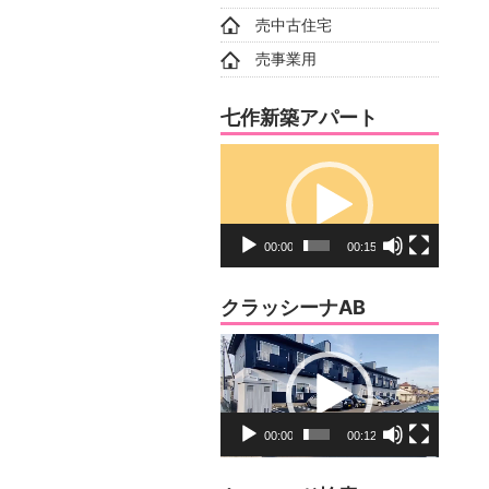
売中古住宅
売事業用
七作新築アパート
動
画
プ
レ
00:00
00:15
ー
ヤ
クラッシーナAB
ー
動
画
プ
レ
00:00
00:12
ー
ヤ