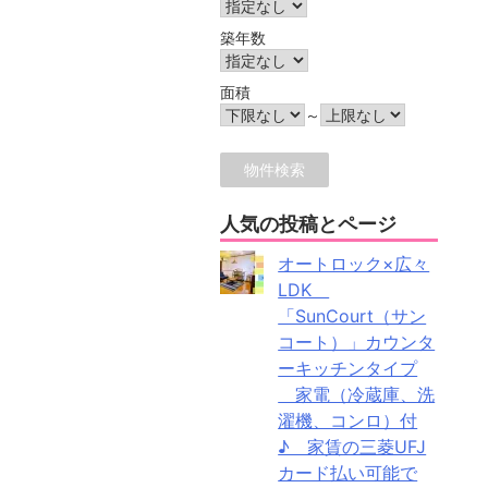
築年数
面積
～
人気の投稿とページ
オートロック×広々
LDK
「SunCourt（サン
コート）」カウンタ
ーキッチンタイプ
家電（冷蔵庫、洗
濯機、コンロ）付
♪ 家賃の三菱UFJ
カード払い可能で