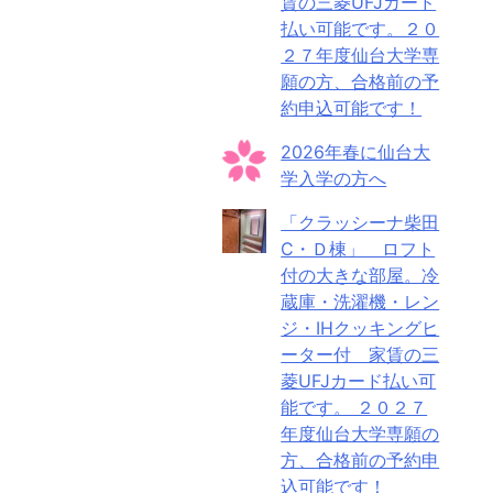
賃の三菱UFJカード
払い可能です。２０
２７年度仙台大学専
願の方、合格前の予
約申込可能です！
2026年春に仙台大
学入学の方へ
「クラッシーナ柴田
C・Ｄ棟」 ロフト
付の大きな部屋。冷
蔵庫・洗濯機・レン
ジ・IHクッキングヒ
ーター付 家賃の三
菱UFJカード払い可
能です。 ２０２７
年度仙台大学専願の
方、合格前の予約申
込可能です！