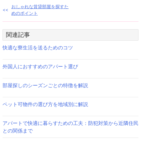
投
おしゃれな賃貸部屋を探すた
めのポイント
稿
ナ
関連記事
ビ
快適な寮生活を送るためのコツ
ゲ
ー
外国人におすすめのアパート選び
シ
部屋探しのシーズンごとの特徴を解説
ョ
ン
ペット可物件の選び方を地域別に解説
アパートで快適に暮らすための工夫：防犯対策から近隣住民
との関係まで