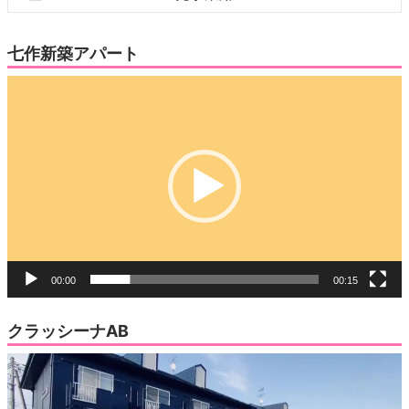
七作新築アパート
動
画
プ
レ
ー
ヤ
ー
00:00
00:15
クラッシーナAB
動
画
プ