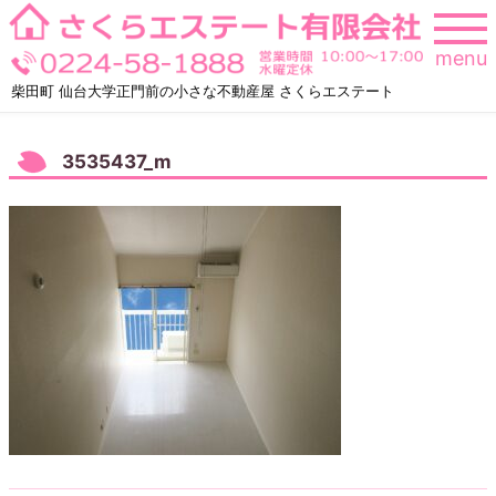
Skip
to
menu
content
柴田町 仙台大学正門前の小さな不動産屋 さくらエステート
3535437_m