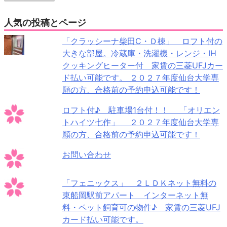
人気の投稿とページ
「クラッシーナ柴田C・Ｄ棟」 ロフト付の
大きな部屋。冷蔵庫・洗濯機・レンジ・IH
クッキングヒーター付 家賃の三菱UFJカー
ド払い可能です。 ２０２７年度仙台大学専
願の方、合格前の予約申込可能です！
ロフト付♪ 駐車場1台付！！ 「オリエン
トハイツ七作」 ２０２７年度仙台大学専
願の方、合格前の予約申込可能です！
お問い合わせ
「フェニックス」 ２ＬＤＫネット無料の
東船岡駅前アパート インターネット無
料・ペット飼育可の物件♪ 家賃の三菱UFJ
カード払い可能です。