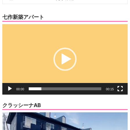
七作新築アパート
動
画
プ
レ
ー
ヤ
ー
00:00
00:15
クラッシーナAB
動
画
プ