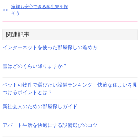
投
家族も安心できる学生寮を探
そう
稿
ナ
関連記事
ビ
インターネットを使った部屋探しの進め方
ゲ
ー
雪はどのくらい降りますか？
シ
ペット可物件で選びたい設備ランキング！快適な住まいを見
ョ
つけるポイントとは？
ン
新社会人のための部屋探しガイド
アパート生活を快適にする設備選びのコツ