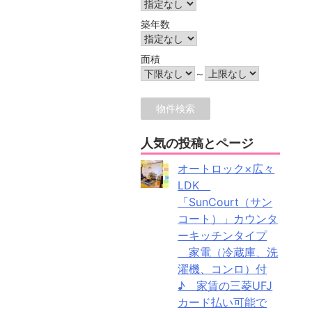
築年数
面積
～
人気の投稿とページ
オートロック×広々
LDK
「SunCourt（サン
コート）」カウンタ
ーキッチンタイプ
家電（冷蔵庫、洗
濯機、コンロ）付
♪ 家賃の三菱UFJ
カード払い可能で