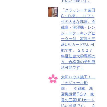
ド払い可能です。
「クラッシーナ柴田
C・Ｄ棟」 ロフト
付の大きな部屋。冷
蔵庫・洗濯機・レン
ジ・IHクッキングヒ
ーター付 家賃の三
菱UFJカード払い可
能です。 ２０２７
年度仙台大学専願の
方、合格前の予約申
込可能です！
大和ハウス施工！
「セジュール船
岡」 冷蔵庫、洗
濯機設置予定♪ 家
賃の三菱UFJカード
払い可能です。 ２