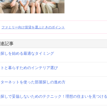
投
ファミリー向け賃貸を選ぶときのポイント
稿
連記事
ナ
屋探しを始める最適なタイミング
ビ
ゲ
ットと暮らすためのインテリア選び
ー
シ
ンターネットを使った部屋探しの進め方
ョ
屋探しで妥協しないためのテクニック！理想の住まいを見つけ
ン