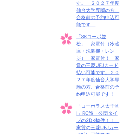
す。 ２０２７年度
仙台大学専願の方、
合格前の予約申込可
能です！
「SKコーポ並
松」 家電付（冷蔵
庫・洗濯機・レン
ジ） 家電付！ 家
賃の三菱UFJカード
払い可能です。２０
２７年度仙台大学専
願の方、合格前の予
約申込可能です！
「コーポラス太子堂
Ⅰ」RC造・公団タイ
プの2DK物件！！
家賃の三菱UFJカー