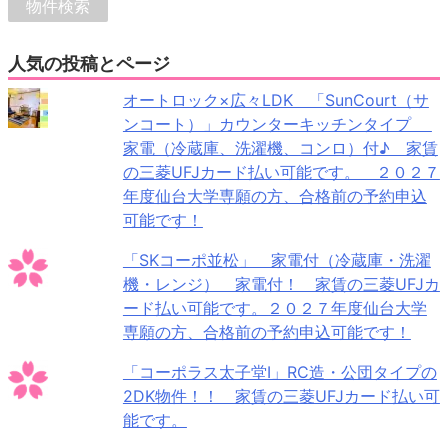
人気の投稿とページ
オートロック×広々LDK 「SunCourt（サ
ンコート）」カウンターキッチンタイプ
家電（冷蔵庫、洗濯機、コンロ）付♪ 家賃
の三菱UFJカード払い可能です。 ２０２７
年度仙台大学専願の方、合格前の予約申込
可能です！
「SKコーポ並松」 家電付（冷蔵庫・洗濯
機・レンジ） 家電付！ 家賃の三菱UFJカ
ード払い可能です。２０２７年度仙台大学
専願の方、合格前の予約申込可能です！
「コーポラス太子堂Ⅰ」RC造・公団タイプの
2DK物件！！ 家賃の三菱UFJカード払い可
能です。