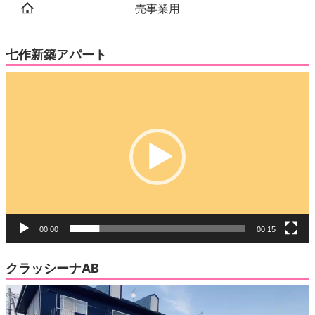
売事業用
七作新築アパート
動
画
プ
レ
ー
ヤ
ー
00:00
00:15
クラッシーナAB
動
画