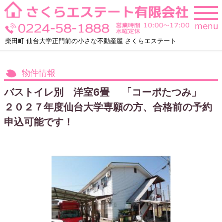
Skip
to
menu
content
柴田町 仙台大学正門前の小さな不動産屋 さくらエステート
物件情報
バストイレ別 洋室6畳 「コーポたつみ」
２０２７年度仙台大学専願の方、合格前の予約
申込可能です！