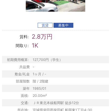
賃貸
募集中
2.8万円
賃料:
1K
間取り:
初期費用概算:
127,700円（学生）
共益費
-
敷金/礼金
1ヶ月 / -
部屋階数
階 / 2階建
築年
1985/01
面積:
20.00m²
交通:
ＪＲ東北本線船岡駅 徒歩12分
所在地:
宮城県柴田郡柴田町 船岡東1丁目4-30