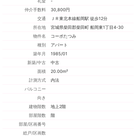
礼金
-
仲介手数料
30,800円
交通
ＪＲ東北本線船岡駅 徒歩12分
所在地
宮城県柴田郡柴田町 船岡東1丁目4-30
物件名
コーポたつみ
種別
アパート
築年月
1985/01
新築/中古
中古
面積
20.00m²
計測方式
内法
バルコニー
向き
建物階数
地上2階
部屋階数
階
部屋/区画番号
総戸/区画数