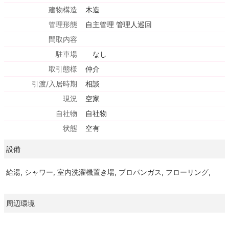
建物構造
木造
管理形態
自主管理 管理人巡回
間取内容
駐車場
なし
取引態様
仲介
引渡/入居時期
相談
現況
空家
自社物
自社物
状態
空有
設備
給湯, シャワー, 室内洗濯機置き場, プロパンガス, フローリング,
周辺環境