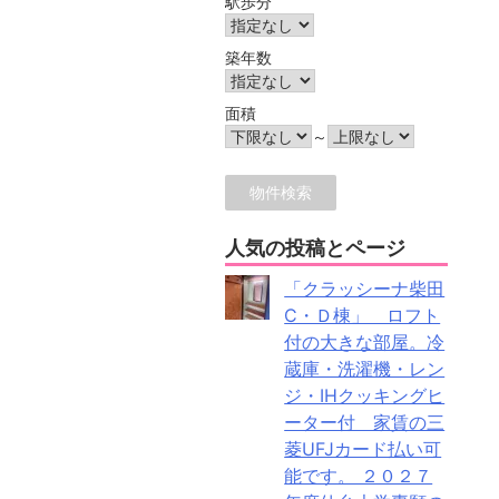
駅歩分
築年数
面積
～
人気の投稿とページ
「クラッシーナ柴田
C・Ｄ棟」 ロフト
付の大きな部屋。冷
蔵庫・洗濯機・レン
ジ・IHクッキングヒ
ーター付 家賃の三
菱UFJカード払い可
能です。 ２０２７