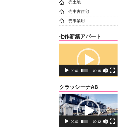
売土地
売中古住宅
売事業用
七作新築アパート
動
画
プ
レ
00:00
00:15
ー
ヤ
クラッシーナAB
ー
動
画
プ
レ
00:00
00:12
ー