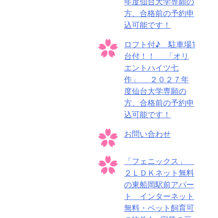
年度仙台大学専願の
方、合格前の予約申
込可能です！
ロフト付♪ 駐車場1
台付！！ 「オリ
エントハイツ七
作」 ２０２７年
度仙台大学専願の
方、合格前の予約申
込可能です！
お問い合わせ
「フェニックス」
２ＬＤＫネット無料
の東船岡駅前アパー
ト インターネット
無料・ペット飼育可