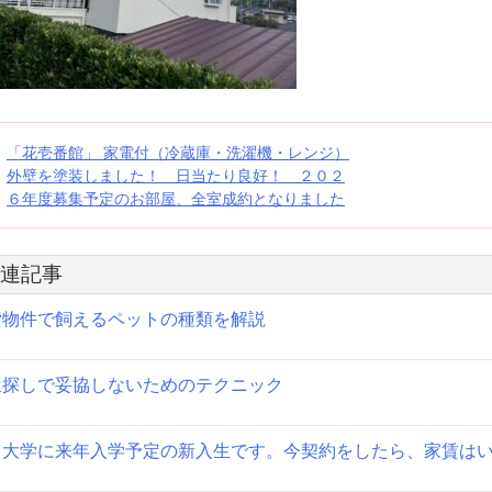
投
「花壱番館」 家電付（冷蔵庫・洗濯機・レンジ）
外壁を塗装しました！ 日当たり良好！ ２０２
稿
６年度募集予定のお部屋、全室成約となりました
ナ
ビ
連記事
ゲ
貸物件で飼えるペットの種類を解説
ー
屋探しで妥協しないためのテクニック
シ
ョ
台大学に来年入学予定の新入生です。今契約をしたら、家賃は
ン