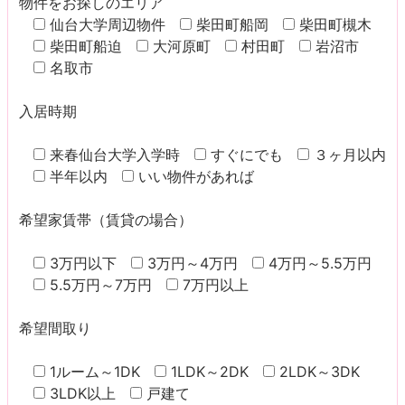
物件をお探しのエリア
仙台大学周辺物件
柴田町船岡
柴田町槻木
柴田町船迫
大河原町
村田町
岩沼市
名取市
入居時期
来春仙台大学入学時
すぐにでも
３ヶ月以内
半年以内
いい物件があれば
希望家賃帯（賃貸の場合）
3万円以下
3万円～4万円
4万円～5.5万円
5.5万円～7万円
7万円以上
希望間取り
1ルーム～1DK
1LDK～2DK
2LDK～3DK
3LDK以上
戸建て