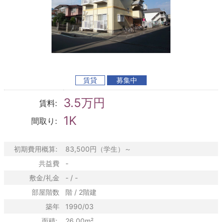
賃貸
募集中
3.5万円
賃料:
1K
間取り:
初期費用概算:
83,500円（学生）～
共益費
-
敷金/礼金
- / -
部屋階数
階 / 2階建
築年
1990/03
面積:
26.00m²