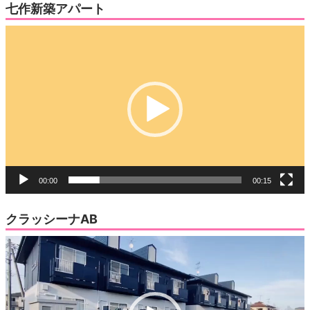
七作新築アパート
動
画
プ
レ
ー
ヤ
ー
00:00
00:15
クラッシーナAB
動
画
プ
レ
ー