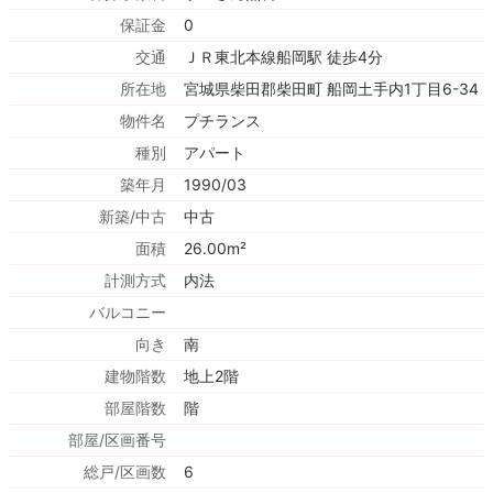
保証金
0
交通
ＪＲ東北本線船岡駅 徒歩4分
所在地
宮城県柴田郡柴田町 船岡土手内1丁目6-34
物件名
プチランス
種別
アパート
築年月
1990/03
新築/中古
中古
面積
26.00m²
計測方式
内法
バルコニー
向き
南
建物階数
地上2階
部屋階数
階
部屋/区画番号
総戸/区画数
6