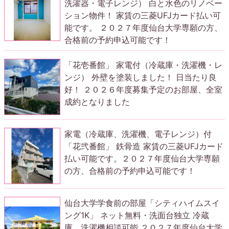
洗濯器・電子レンジ） 白と水色のリノベー
ション物件！ 家賃の三菱UFJカード払い可
能です。 ２０２７年度仙台大学専願の方、
合格前の予約申込可能です！
「花壱番館」 家電付（冷蔵庫・洗濯機・レ
ンジ） 外壁を塗装しました！ 日当たり良
好！ ２０２６年度募集予定のお部屋、全室
成約となりました
家電（冷蔵庫、洗濯機、電子レンジ）付
「花弐番館」 鉄骨造 家賃の三菱UFJカード
払い可能です。２０２７年度仙台大学専願
の方、合格前の予約申込可能です！
仙台大学学食前の部屋「シティハイムスイ
ング1K」 ネット無料・洗面台独立 冷蔵
庫、洗濯機相談可能 ２０２７年度仙台大学