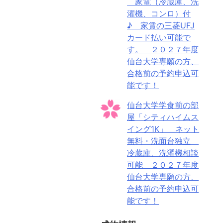
家電（冷蔵庫、洗
濯機、コンロ）付
♪ 家賃の三菱UFJ
カード払い可能で
す。 ２０２７年度
仙台大学専願の方、
合格前の予約申込可
能です！
仙台大学学食前の部
屋「シティハイムス
イング1K」 ネット
無料・洗面台独立
冷蔵庫、洗濯機相談
可能 ２０２７年度
仙台大学専願の方、
合格前の予約申込可
能です！