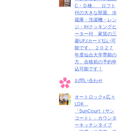
C・Ｄ棟」 ロフト
付の大きな部屋。冷
蔵庫・洗濯機・レン
ジ・IHクッキングヒ
ーター付 家賃の三
菱UFJカード払い可
能です。 ２０２７
年度仙台大学専願の
方、合格前の予約申
込可能です！
お問い合わせ
オートロック×広々
LDK
「SunCourt（サン
コート）」カウンタ
ーキッチンタイプ