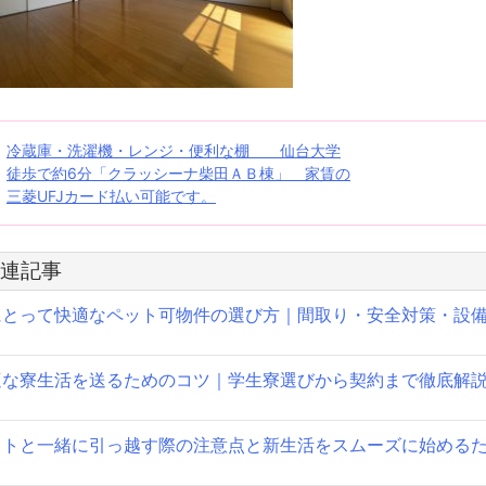
投
冷蔵庫・洗濯機・レンジ・便利な棚 仙台大学
徒歩で約6分「クラッシーナ柴田ＡＢ棟」 家賃の
稿
三菱UFJカード払い可能です。
ナ
ビ
連記事
ゲ
にとって快適なペット可物件の選び方｜間取り・安全対策・設
ー
適な寮生活を送るためのコツ｜学生寮選びから契約まで徹底解
シ
ョ
ットと一緒に引っ越す際の注意点と新生活をスムーズに始める
ン