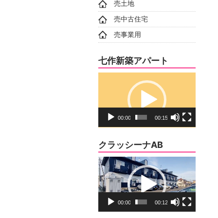
売土地
売中古住宅
売事業用
七作新築アパート
動
画
プ
レ
00:00
00:15
ー
ヤ
クラッシーナAB
ー
動
画
プ
レ
00:00
00:12
ー