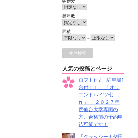
駅歩分
築年数
面積
～
人気の投稿とページ
ロフト付♪ 駐車場1
台付！！ 「オリ
エントハイツ七
作」 ２０２７年
度仙台大学専願の
方、合格前の予約申
込可能です！
「クラッシーナ柴田