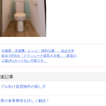
投
冷蔵庫・洗濯機・レンジ・便利な棚 仙台大学
徒歩で約6分「クラッシーナ柴田ＡＢ棟」 家賃の
稿
三菱UFJカード払い可能です。
ナ
ビ
連記事
ゲ
ップル向け賃貸物件の探し方
ー
生寮の食事事情を詳しく解説！
シ