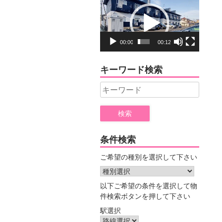
動
画
プ
レ
00:00
00:12
ー
ヤ
キーワード検索
ー
Search
for:
条件検索
ご希望の種別を選択して下さい
以下ご希望の条件を選択して物
件検索ボタンを押して下さい
駅選択