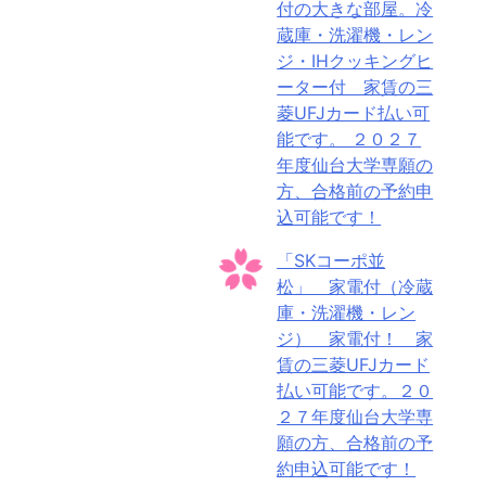
付の大きな部屋。冷
蔵庫・洗濯機・レン
ジ・IHクッキングヒ
ーター付 家賃の三
菱UFJカード払い可
能です。 ２０２７
年度仙台大学専願の
方、合格前の予約申
込可能です！
「SKコーポ並
松」 家電付（冷蔵
庫・洗濯機・レン
ジ） 家電付！ 家
賃の三菱UFJカード
払い可能です。２０
２７年度仙台大学専
願の方、合格前の予
約申込可能です！