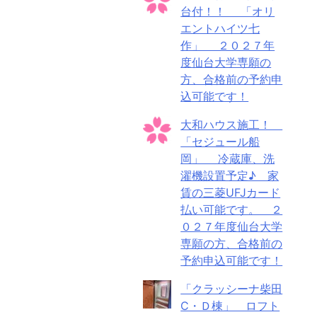
台付！！ 「オリ
エントハイツ七
作」 ２０２７年
度仙台大学専願の
方、合格前の予約申
込可能です！
大和ハウス施工！
「セジュール船
岡」 冷蔵庫、洗
濯機設置予定♪ 家
賃の三菱UFJカード
払い可能です。 ２
０２７年度仙台大学
専願の方、合格前の
予約申込可能です！
「クラッシーナ柴田
C・Ｄ棟」 ロフト