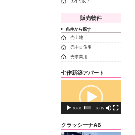
3万円以下
販売物件
条件から探す
売土地
売中古住宅
売事業用
七作新築アパート
動
画
プ
レ
00:00
00:15
ー
ヤ
クラッシーナAB
ー