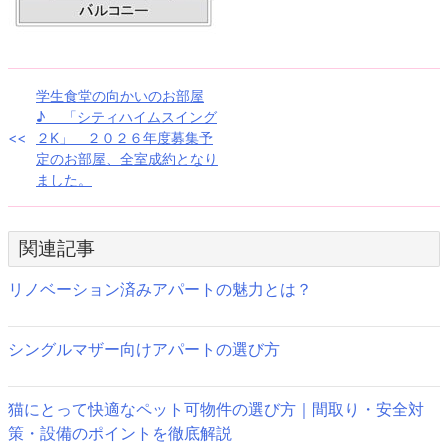
投
学生食堂の向かいのお部屋
♪ 「シティハイムスイング
稿
２K」 ２０２６年度募集予
定のお部屋、全室成約となり
ナ
ました。
ビ
ゲ
関連記事
ー
リノベーション済みアパートの魅力とは？
シ
ョ
シングルマザー向けアパートの選び方
ン
猫にとって快適なペット可物件の選び方｜間取り・安全対
策・設備のポイントを徹底解説