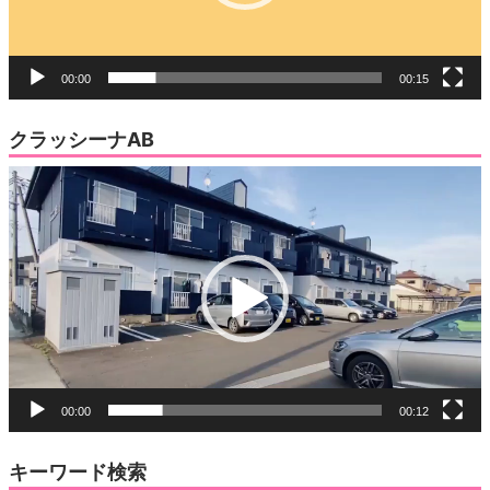
ー
00:00
00:15
クラッシーナAB
動
画
プ
レ
ー
ヤ
ー
00:00
00:12
キーワード検索