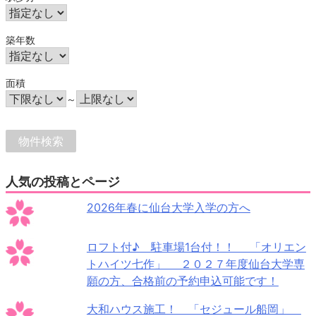
築年数
面積
～
人気の投稿とページ
2026年春に仙台大学入学の方へ
ロフト付♪ 駐車場1台付！！ 「オリエン
トハイツ七作」 ２０２７年度仙台大学専
願の方、合格前の予約申込可能です！
大和ハウス施工！ 「セジュール船岡」