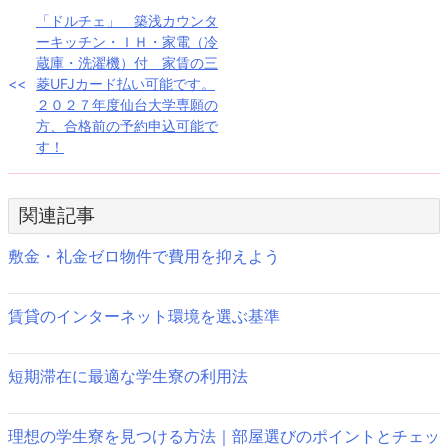
投
「ドルチェ」 築浅カウンタ
ーキッチン・ＩＨ・家電（冷
稿
蔵庫・洗濯機）付 家賃の三
菱UFJカード払い可能です。
ナ
２０２７年度仙台大学専願の
方、合格前の予約申込可能で
ビ
す！
ゲ
ー
関連記事
シ
敷金・礼金ゼロ物件で費用を抑えよう
ョ
ン
賃貸のインターネット環境を選ぶ基準
短期滞在に最適な学生寮の利用法
理想の学生寮を見つける方法｜部屋選びのポイントとチェッ