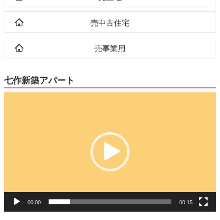
売中古住宅
売事業用
七作新築アパート
動
画
プ
レ
ー
ヤ
ー
00:00
00:15