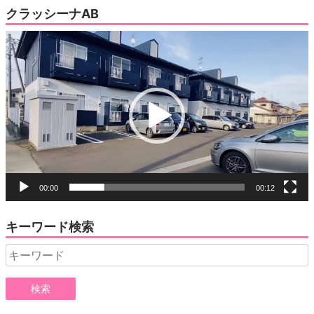
クラッシーナAB
動
画
プ
レ
ー
ヤ
ー
00:00
00:12
キーワード検索
Search
for: