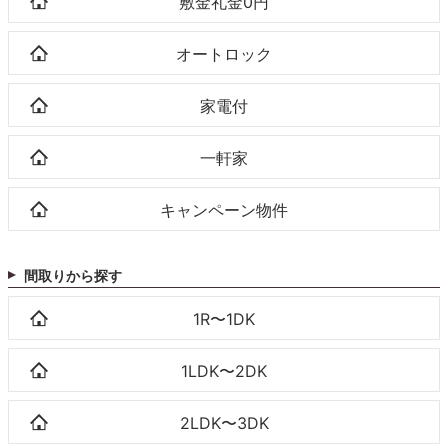
敷金礼金0円
オートロック
家電付
一軒家
キャンペーン物件
間取りから探す
1R〜1DK
1LDK〜2DK
2LDK〜3DK