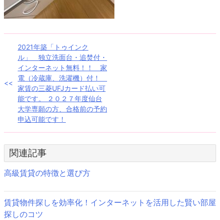
投
2021年築「トゥインク
ル」 独立洗面台・追焚付・
稿
インターネット無料！！ 家
電（冷蔵庫、洗濯機）付！
ナ
家賃の三菱UFJカード払い可
能です。 ２０２７年度仙台
ビ
大学専願の方、合格前の予約
ゲ
申込可能です！
ー
関連記事
シ
ョ
高級賃貸の特徴と選び方
ン
賃貸物件探しを効率化！インターネットを活用した賢い部屋
探しのコツ