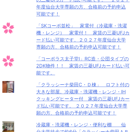
年度仙台大学専願の方、合格前の予約申込
可能です！
「SKコーポ並松」 家電付（冷蔵庫・洗濯
機・レンジ） 家電付！ 家賃の三菱UFJカ
ード払い可能です。２０２７年度仙台大学
専願の方、合格前の予約申込可能です！
「コーポラス太子堂Ⅰ」RC造・公団タイプの
2DK物件！！ 家賃の三菱UFJカード払い可
能です。
「クラッシーナ柴田C・Ｄ棟」 ロフト付の
大きな部屋。冷蔵庫・洗濯機・レンジ・IH
クッキングヒーター付 家賃の三菱UFJカー
ド払い可能です。 ２０２７年度仙台大学専
願の方、合格前の予約申込可能です！
冷蔵庫・洗濯機・レンジ・便利な棚 仙
台大学徒歩で約6分「クラッシーナ柴田ＡＢ