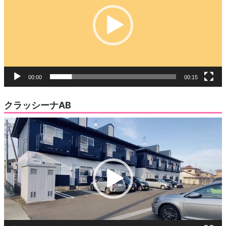
レ
ー
ヤ
ー
00:00
00:15
クラッシーナAB
動
画
プ
レ
ー
ヤ
ー