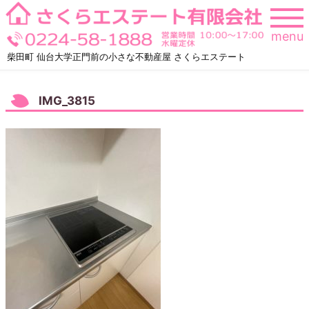
Skip
to
menu
content
柴田町 仙台大学正門前の小さな不動産屋 さくらエステート
IMG_3815