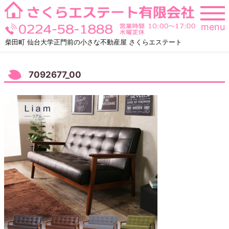
Skip
to
menu
content
柴田町 仙台大学正門前の小さな不動産屋 さくらエステート
7092677_00