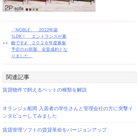
投
「NOBLE」 2022年築
1LDK！ エントランスが素
稿
敵です♪ ２０２６年度募集
予定のお部屋、全室成約とな
ナ
りました。
ビ
ゲ
関連記事
ー
賃貸物件で飼えるペットの種類を解説
シ
ョ
オランジェ船岡 入居者の学生さんと管理会社の方に突撃イ
ンタビューしてみました
ン
賃貸管理ソフトの賃貸革命をバージョンアップ