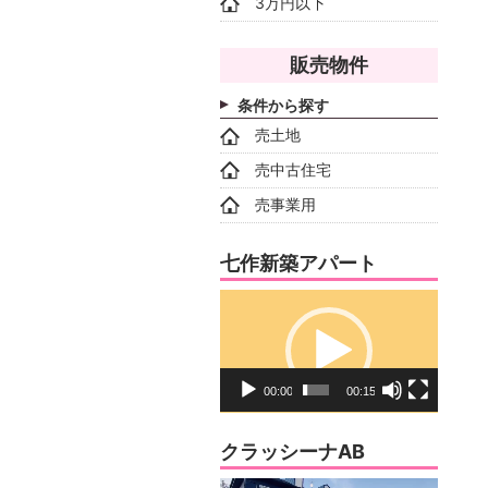
3万円以下
販売物件
条件から探す
売土地
売中古住宅
売事業用
七作新築アパート
動
画
プ
レ
00:00
00:15
ー
ヤ
クラッシーナAB
ー