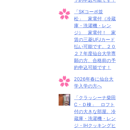
「SKコーポ並
松」 家電付（冷蔵
庫・洗濯機・レン
ジ） 家電付！ 家
賃の三菱UFJカード
払い可能です。２０
２７年度仙台大学専
願の方、合格前の予
約申込可能です！
2026年春に仙台大
学入学の方へ
「クラッシーナ柴田
C・Ｄ棟」 ロフト
付の大きな部屋。冷
蔵庫・洗濯機・レン
ジ・IHクッキングヒ