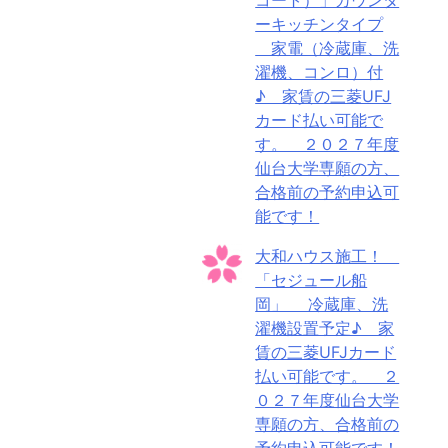
ーキッチンタイプ
家電（冷蔵庫、洗
濯機、コンロ）付
♪ 家賃の三菱UFJ
カード払い可能で
す。 ２０２７年度
仙台大学専願の方、
合格前の予約申込可
能です！
大和ハウス施工！
「セジュール船
岡」 冷蔵庫、洗
濯機設置予定♪ 家
賃の三菱UFJカード
払い可能です。 ２
０２７年度仙台大学
専願の方、合格前の
予約申込可能です！