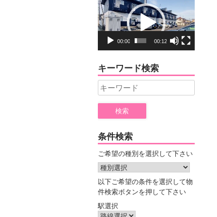
動
画
プ
レ
00:00
00:12
ー
ヤ
キーワード検索
ー
Search
for:
条件検索
ご希望の種別を選択して下さい
以下ご希望の条件を選択して物
件検索ボタンを押して下さい
駅選択