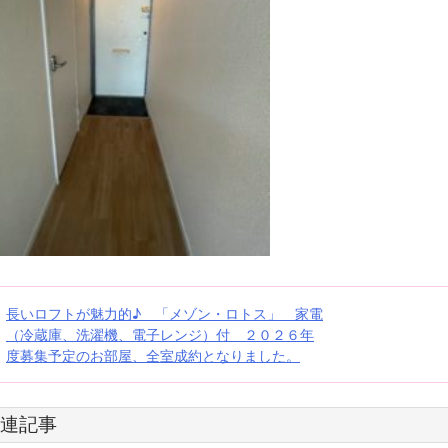
投
長いロフトが魅力的♪ 「メゾン・ロトス」 家電
（冷蔵庫、洗濯機、電子レンジ）付 ２０２６年
稿
度募集予定のお部屋、全室成約となりました。
ナ
ビ
連記事