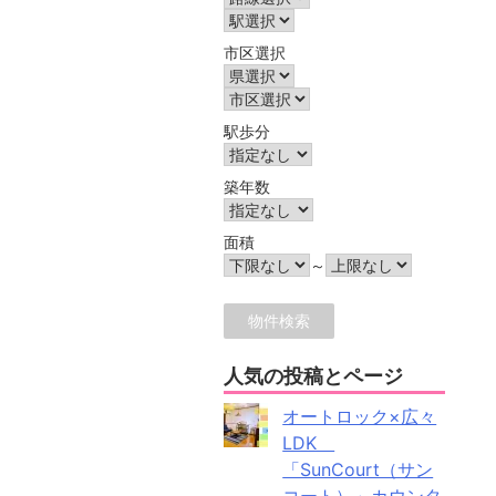
市区選択
駅歩分
築年数
面積
～
人気の投稿とページ
オートロック×広々
LDK
「SunCourt（サン
コート）」カウンタ