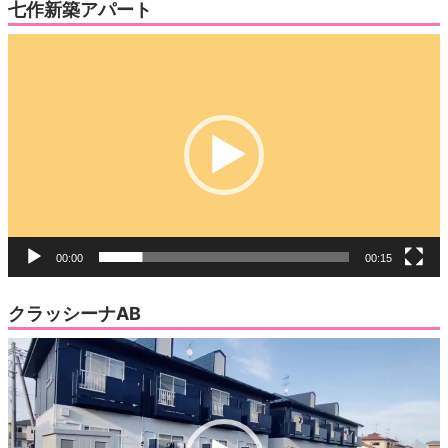
七作新築アパート
動
画
プ
レ
ー
ヤ
ー
00:00
00:15
クラッシーナAB
動
画
プ
レ
ー