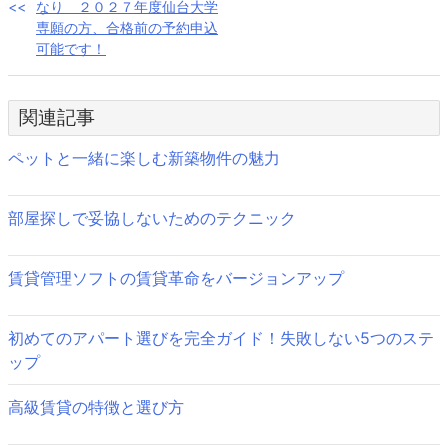
稿
なり ２０２７年度仙台大学
専願の方、合格前の予約申込
ナ
可能です！
ビ
ゲ
関連記事
ー
ペットと一緒に楽しむ新築物件の魅力
シ
ョ
部屋探しで妥協しないためのテクニック
ン
賃貸管理ソフトの賃貸革命をバージョンアップ
初めてのアパート選びを完全ガイド！失敗しない5つのステ
ップ
高級賃貸の特徴と選び方