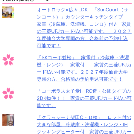
オートロック×広々LDK 「SunCourt（サ
ンコート）」カウンターキッチンタイプ
家電（冷蔵庫、洗濯機、コンロ）付♪ 家賃
の三菱UFJカード払い可能です。 ２０２７
年度仙台大学専願の方、合格前の予約申込
可能です！
「SKコーポ並松」 家電付（冷蔵庫・洗濯
機・レンジ） 家電付！ 家賃の三菱UFJカ
ード払い可能です。２０２７年度仙台大学
専願の方、合格前の予約申込可能です！
「コーポラス太子堂Ⅰ」RC造・公団タイプの
2DK物件！！ 家賃の三菱UFJカード払い可
能です。
「クラッシーナ柴田C・Ｄ棟」 ロフト付の
大きな部屋。冷蔵庫・洗濯機・レンジ・IH
クッキングヒーター付 家賃の三菱UFJカー