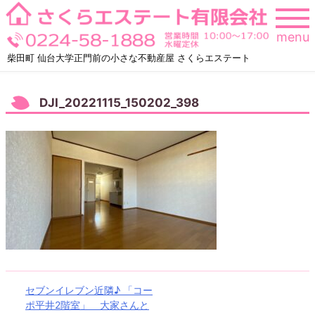
Skip
to
menu
content
柴田町 仙台大学正門前の小さな不動産屋 さくらエステート
DJI_20221115_150202_398
投
セブンイレブン近隣♪ 「コー
ポ平井2階室」 大家さんと