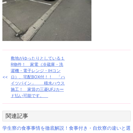
投
敷地がゆったりとしている１
R物件！ 家電（冷蔵庫・洗
稿
濯機・電子レンジ・IHコン
ロ）、宅配BOX付！！ 「ハ
ナ
イツパイン」 積水ハウス
施工！ 家賃の三菱UFJカー
ビ
ド払い可能です。
ゲ
ー
関連記事
シ
学生寮の食事事情を徹底解説！食事付き・自炊寮の違いと選