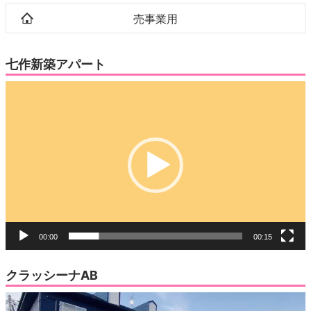
売事業用
七作新築アパート
動
画
プ
レ
ー
ヤ
ー
00:00
00:15
クラッシーナAB
動