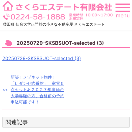
Skip
to
menu
content
柴田町 仙台大学正門前の小さな不動産屋 さくらエステート
20250729-SKSBSUOT-selected (3)
20250729-SKSBSUOT-selected (3)
投
新築！メゾネット物件！
「伊ダンセ弐番館」 家電５
稿
点セット♪ ２０２７年度仙台
大学専願の方、合格前の予約
ナ
申込可能です！
ビ
ゲ
関連記事
ー