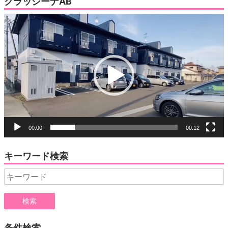
クラッシーナAB
動
画
プ
レ
ー
ヤ
ー
00:00
00:12
キーワード検索
Search
for:
条件検索