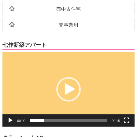
売中古住宅
売事業用
七作新築アパート
動
画
プ
レ
ー
ヤ
ー
00:00
00:15