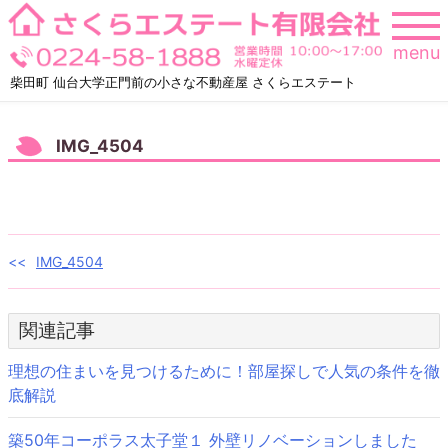
Skip
to
menu
content
柴田町 仙台大学正門前の小さな不動産屋 さくらエステート
IMG_4504
投
IMG_4504
稿
関連記事
ナ
ビ
理想の住まいを見つけるために！部屋探しで人気の条件を徹
底解説
ゲ
築50年コーポラス太子堂１ 外壁リノベーションしました
ー