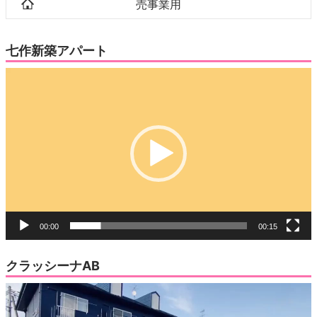
売事業用
七作新築アパート
動
画
プ
レ
ー
ヤ
ー
00:00
00:15
クラッシーナAB
動
画