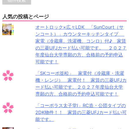
人気の投稿とページ
オートロック×広々LDK 「SunCourt（サ
ンコート）」カウンターキッチンタイプ
家電（冷蔵庫、洗濯機、コンロ）付♪ 家賃
の三菱UFJカード払い可能です。 ２０２７
年度仙台大学専願の方、合格前の予約申込
可能です！
「SKコーポ並松」 家電付（冷蔵庫・洗濯
機・レンジ） 家電付！ 家賃の三菱UFJカ
ード払い可能です。２０２７年度仙台大学
専願の方、合格前の予約申込可能です！
「コーポラス太子堂Ⅰ」RC造・公団タイプの
2DK物件！！ 家賃の三菱UFJカード払い可
能です。