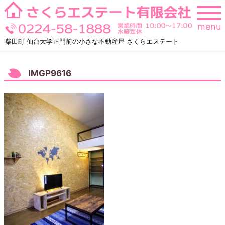
Skip
to
menu
content
柴田町 仙台大学正門前の小さな不動産屋 さくらエステート
IMGP9616