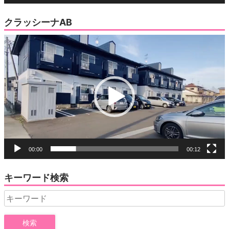
クラッシーナAB
動
画
プ
レ
ー
ヤ
ー
00:00
00:12
キーワード検索
Search
for: