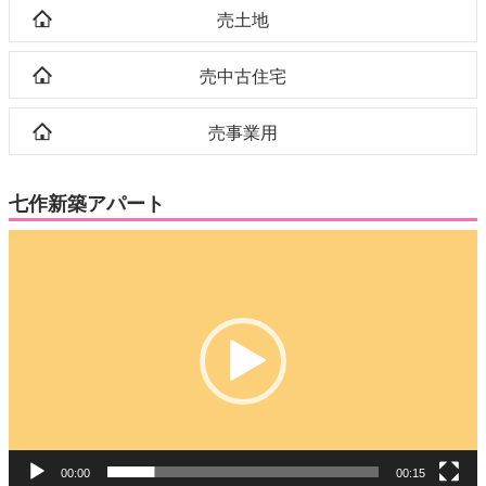
売土地
売中古住宅
売事業用
七作新築アパート
動
画
プ
レ
ー
ヤ
ー
00:00
00:15