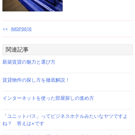
投
IMGP9616
稿
関連記事
ナ
ビ
新築賃貸の魅力と選び方
ゲ
賃貸物件の探し方を徹底解説！
ー
シ
インターネットを使った部屋探しの進め方
ョ
ン
「ユニットバス」ってビジネスホテルみたいなヤツですよ
ね？ 答えは×です