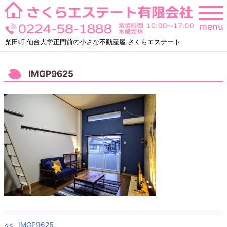
Skip
to
menu
content
柴田町 仙台大学正門前の小さな不動産屋 さくらエステート
IMGP9625
IMGP9625