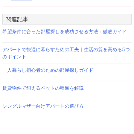
投
稿
関連記事
ナ
ビ
希望条件に合った部屋探しを成功させる方法：徹底ガイド
ゲ
アパートで快適に暮らすための工夫｜生活の質を高める5つ
ー
のポイント
シ
一人暮らし初心者のための部屋探しガイド
ョ
ン
賃貸物件で飼えるペットの種類を解説
シングルマザー向けアパートの選び方