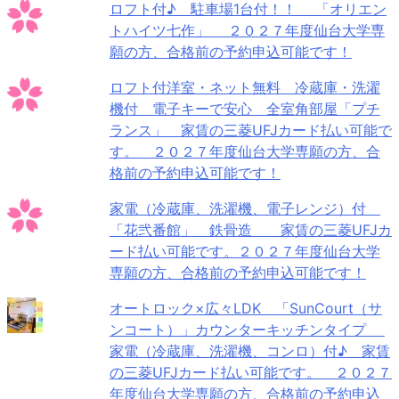
ロフト付♪ 駐車場1台付！！ 「オリエン
トハイツ七作」 ２０２７年度仙台大学専
願の方、合格前の予約申込可能です！
ロフト付洋室・ネット無料 冷蔵庫・洗濯
機付 電子キーで安心 全室角部屋「プチ
ランス」 家賃の三菱UFJカード払い可能で
す。 ２０２７年度仙台大学専願の方、合
格前の予約申込可能です！
家電（冷蔵庫、洗濯機、電子レンジ）付
「花弐番館」 鉄骨造 家賃の三菱UFJカ
ード払い可能です。２０２７年度仙台大学
専願の方、合格前の予約申込可能です！
オートロック×広々LDK 「SunCourt（サ
ンコート）」カウンターキッチンタイプ
家電（冷蔵庫、洗濯機、コンロ）付♪ 家賃
の三菱UFJカード払い可能です。 ２０２７
年度仙台大学専願の方、合格前の予約申込