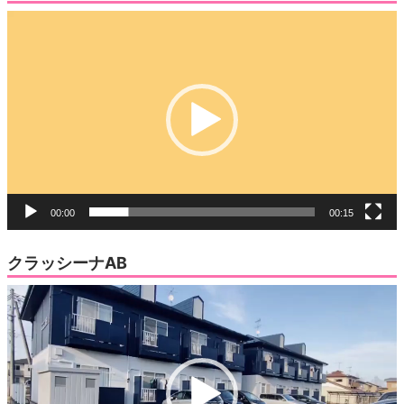
動
画
プ
レ
ー
ヤ
ー
00:00
00:15
クラッシーナAB
動
画
プ
レ
ー
ヤ