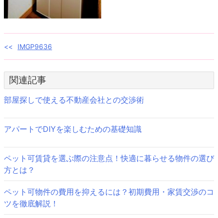
投
IMGP9636
稿
関連記事
ナ
ビ
部屋探しで使える不動産会社との交渉術
ゲ
アパートでDIYを楽しむための基礎知識
ー
シ
ペット可賃貸を選ぶ際の注意点！快適に暮らせる物件の選び
ョ
方とは？
ン
ペット可物件の費用を抑えるには？初期費用・家賃交渉のコ
ツを徹底解説！