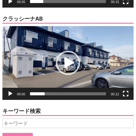
00:00
00:15
クラッシーナAB
動
画
プ
レ
ー
ヤ
ー
00:00
00:12
キーワード検索
Search
for: