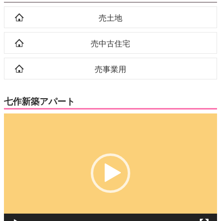
売土地
売中古住宅
売事業用
七作新築アパート
動
画
プ
レ
ー
ヤ
ー