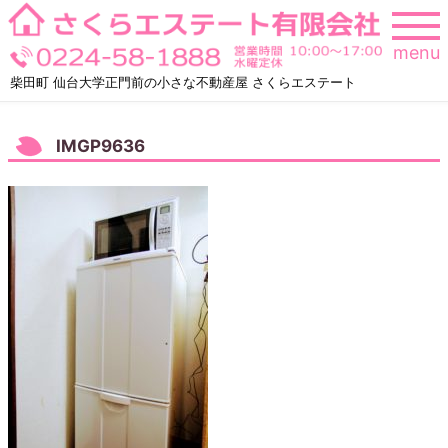
Skip
to
menu
content
柴田町 仙台大学正門前の小さな不動産屋 さくらエステート
IMGP9636