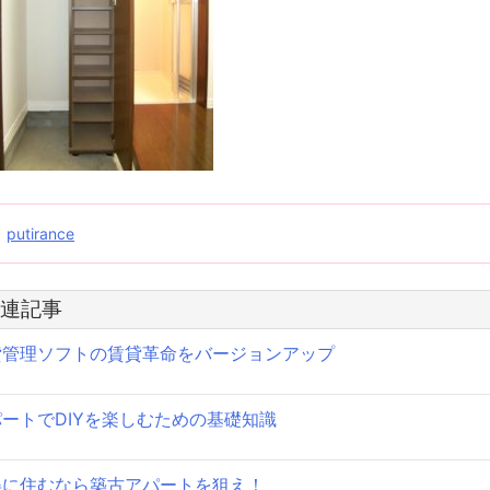
投
putirance
稿
連記事
ナ
貸管理ソフトの賃貸革命をバージョンアップ
ビ
ゲ
ートでDIYを楽しむための基礎知識
ー
シ
得に住むなら築古アパートを狙え！