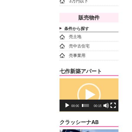
3万円以下
販売物件
条件から探す
売土地
売中古住宅
売事業用
七作新築アパート
動
画
プ
レ
00:00
00:15
ー
ヤ
クラッシーナAB
ー