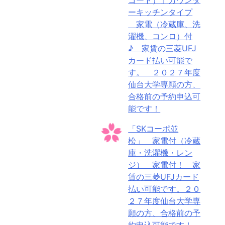
ーキッチンタイプ
家電（冷蔵庫、洗
濯機、コンロ）付
♪ 家賃の三菱UFJ
カード払い可能で
す。 ２０２７年度
仙台大学専願の方、
合格前の予約申込可
能です！
「SKコーポ並
松」 家電付（冷蔵
庫・洗濯機・レン
ジ） 家電付！ 家
賃の三菱UFJカード
払い可能です。２０
２７年度仙台大学専
願の方、合格前の予
約申込可能です！