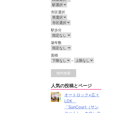
市区選択
駅歩分
築年数
面積
～
人気の投稿とページ
オートロック×広々
LDK
「SunCourt（サン
コート）」カウンタ