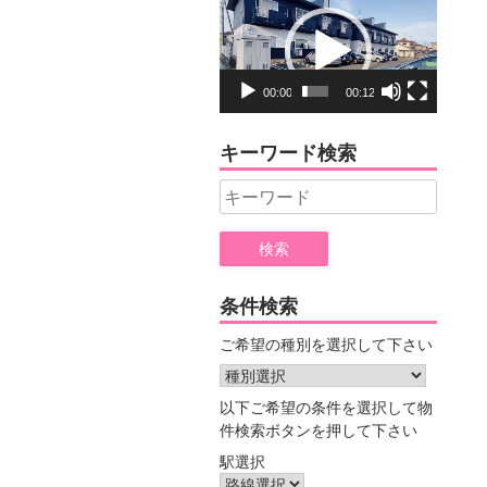
動
画
プ
レ
00:00
00:12
ー
ヤ
キーワード検索
ー
Search
for:
条件検索
ご希望の種別を選択して下さい
以下ご希望の条件を選択して物
件検索ボタンを押して下さい
駅選択