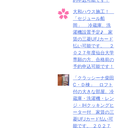
大和ハウス施工！
「セジュール船
岡」 冷蔵庫、洗
濯機設置予定♪ 家
賃の三菱UFJカード
払い可能です。 ２
０２７年度仙台大学
専願の方、合格前の
予約申込可能です！
「クラッシーナ柴田
C・Ｄ棟」 ロフト
付の大きな部屋。冷
蔵庫・洗濯機・レン
ジ・IHクッキングヒ
ーター付 家賃の三
菱UFJカード払い可
能です。 ２０２７