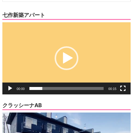
七作新築アパート
動
画
プ
レ
ー
ヤ
ー
00:00
00:15
クラッシーナAB
動
画
プ