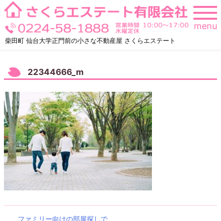
Skip
to
menu
content
柴田町 仙台大学正門前の小さな不動産屋 さくらエステート
22344666_m
ファミリー向けの部屋探しで