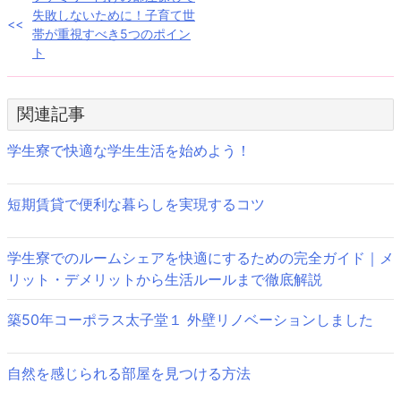
投
失敗しないために！子育て世
稿
帯が重視すべき5つのポイン
ト
ナ
ビ
関連記事
ゲ
学生寮で快適な学生生活を始めよう！
ー
シ
短期賃貸で便利な暮らしを実現するコツ
ョ
ン
学生寮でのルームシェアを快適にするための完全ガイド｜メ
リット・デメリットから生活ルールまで徹底解説
築50年コーポラス太子堂１ 外壁リノベーションしました
自然を感じられる部屋を見つける方法