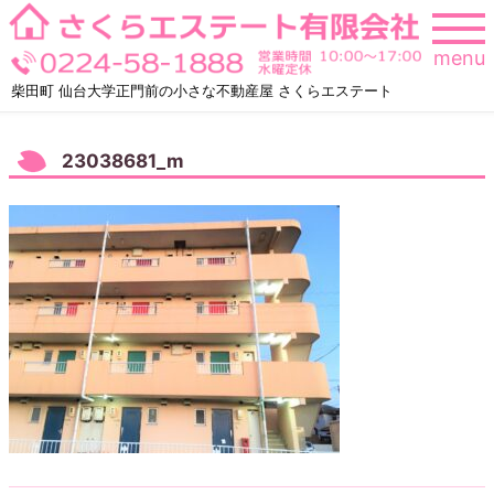
Skip
to
menu
content
柴田町 仙台大学正門前の小さな不動産屋 さくらエステート
23038681_m