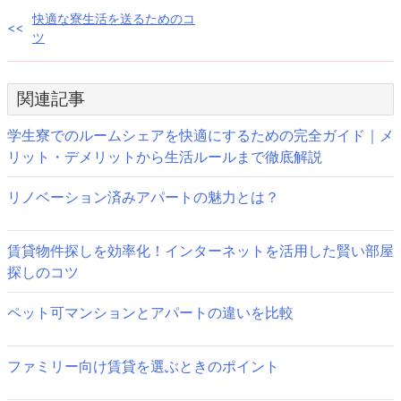
投
快適な寮生活を送るためのコ
ツ
稿
ナ
関連記事
ビ
学生寮でのルームシェアを快適にするための完全ガイド｜メ
ゲ
リット・デメリットから生活ルールまで徹底解説
ー
リノベーション済みアパートの魅力とは？
シ
ョ
賃貸物件探しを効率化！インターネットを活用した賢い部屋
探しのコツ
ン
ペット可マンションとアパートの違いを比較
ファミリー向け賃貸を選ぶときのポイント