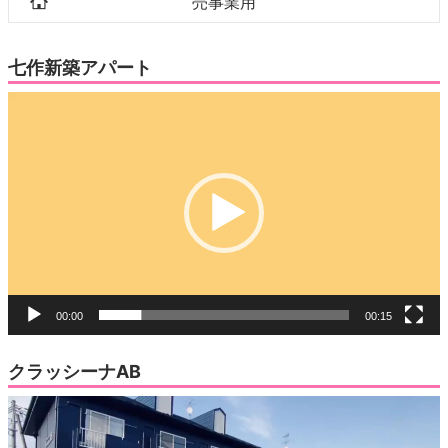
売事業用
七作新築アパート
動
画
プ
レ
ー
ヤ
ー
00:00
00:15
クラッシーナAB
動
画