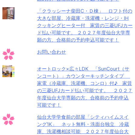
「クラッシーナ柴田C・Ｄ棟」 ロフト付の
大きな部屋。冷蔵庫・洗濯機・レンジ・IH
クッキングヒーター付 家賃の三菱UFJカー
ド払い可能です。 ２０２７年度仙台大学専
願の方、合格前の予約申込可能です！
お問い合わせ
オートロック×広々LDK 「SunCourt（サ
ンコート）」カウンターキッチンタイプ
家電（冷蔵庫、洗濯機、コンロ）付♪ 家賃
の三菱UFJカード払い可能です。 ２０２７
年度仙台大学専願の方、合格前の予約申込
可能です！
仙台大学学食前の部屋「シティハイムスイ
ング1K」 ネット無料・洗面台独立 冷蔵
庫、洗濯機相談可能 ２０２７年度仙台大