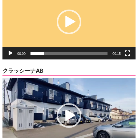
プ
レ
ー
ヤ
ー
00:00
00:15
クラッシーナAB
動
画
プ
レ
ー
ヤ
ー