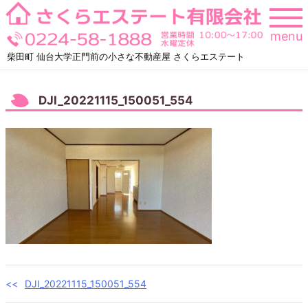
Skip
to
menu
content
柴田町 仙台大学正門前の小さな不動産屋 さくらエステート
DJI_20221115_150051_554
投
DJI_20221115_150051_554