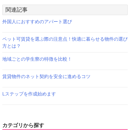
稿
関連記事
ナ
ビ
外国人におすすめのアパート選び
ゲ
ペット可賃貸を選ぶ際の注意点！快適に暮らせる物件の選び
ー
方とは？
シ
地域ごとの学生寮の特徴を比較！
ョ
ン
賃貸物件のネット契約を安全に進めるコツ
Lステップを作成始めます
カテゴリから探す