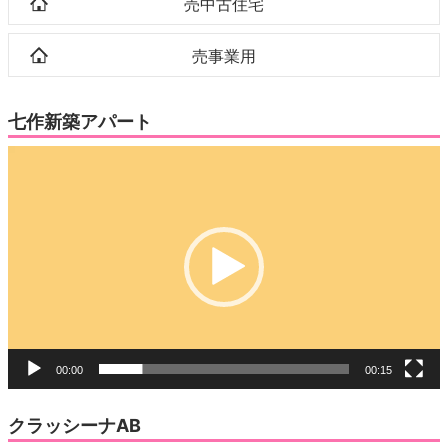
売中古住宅
売事業用
七作新築アパート
動
画
プ
レ
ー
ヤ
ー
00:00
00:15
クラッシーナAB