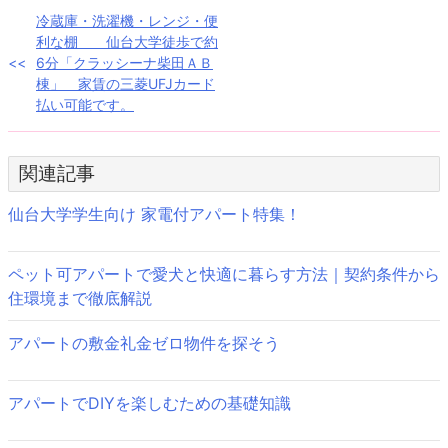
投
冷蔵庫・洗濯機・レンジ・便
利な棚 仙台大学徒歩で約
稿
6分「クラッシーナ柴田ＡＢ
棟」 家賃の三菱UFJカード
ナ
払い可能です。
ビ
ゲ
関連記事
ー
仙台大学学生向け 家電付アパート特集！
シ
ョ
ペット可アパートで愛犬と快適に暮らす方法｜契約条件から
住環境まで徹底解説
ン
アパートの敷金礼金ゼロ物件を探そう
アパートでDIYを楽しむための基礎知識