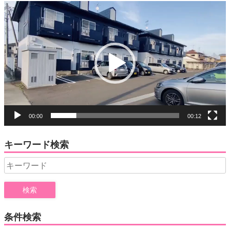
動
画
プ
レ
ー
ヤ
ー
00:00
00:12
キーワード検索
Search
for:
条件検索