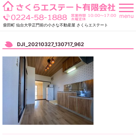
Skip
to
menu
content
柴田町 仙台大学正門前の小さな不動産屋 さくらエステート
DJI_20210327_130717_962