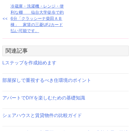
投
冷蔵庫・洗濯機・レンジ・便
利な棚 仙台大学徒歩で約
稿
6分「クラッシーナ柴田ＡＢ
棟」 家賃の三菱UFJカード
ナ
払い可能です。
ビ
ゲ
関連記事
ー
Lステップを作成始めます
シ
ョ
部屋探しで重視するべき住環境のポイント
ン
アパートでDIYを楽しむための基礎知識
シェアハウスと賃貸物件の比較ガイド