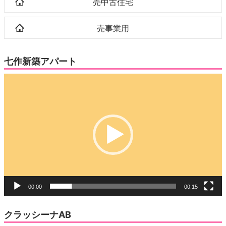
売中古住宅
売事業用
七作新築アパート
動
画
プ
レ
ー
ヤ
ー
00:00
00:15
クラッシーナAB