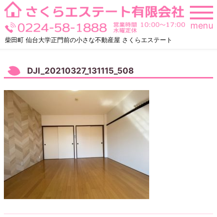
Skip
to
menu
content
柴田町 仙台大学正門前の小さな不動産屋 さくらエステート
DJI_20210327_131115_508