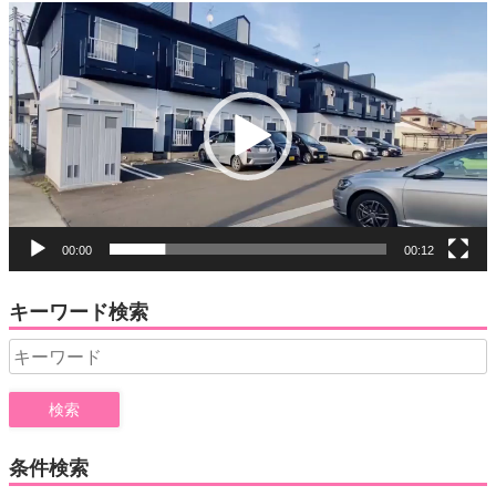
動
画
プ
レ
ー
ヤ
ー
00:00
00:12
キーワード検索
Search
for:
条件検索