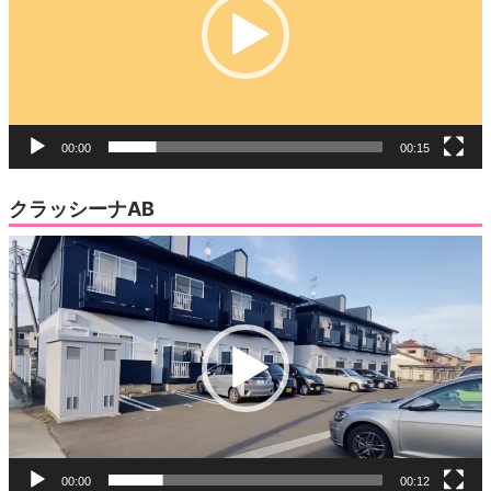
ー
ヤ
ー
00:00
00:15
クラッシーナAB
動
画
プ
レ
ー
ヤ
ー
00:00
00:12