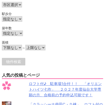
駅歩分
築年数
面積
～
人気の投稿とページ
ロフト付♪ 駐車場1台付！！ 「オリエン
トハイツ七作」 ２０２７年度仙台大学専
願の方、合格前の予約申込可能です！
「クラッシーナ柴田C・Ｄ棟」 ロフト付の