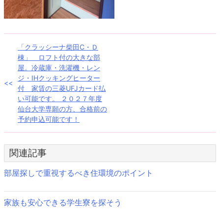
投
「クラッシーナ柴田C・Ｄ
棟」 ロフト付の大きな部
稿
屋。冷蔵庫・洗濯機・レン
ジ・IHクッキングヒーター
ナ
付 家賃の三菱UFJカード払
い可能です。 ２０２７年度
ビ
仙台大学専願の方、合格前の
ゲ
予約申込可能です！
ー
関連記事
シ
ョ
部屋探しで重視するべき住環境のポイント
ン
家族も安心できる学生寮を探そう