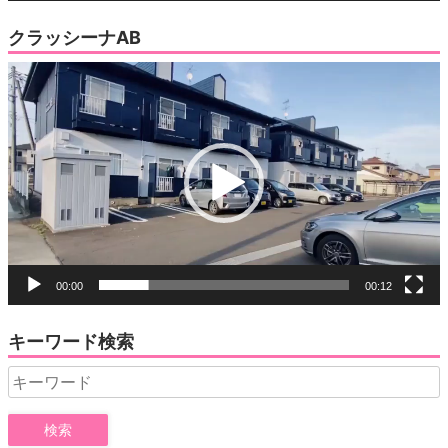
クラッシーナAB
動
画
プ
レ
ー
ヤ
ー
00:00
00:12
キーワード検索
Search
for: