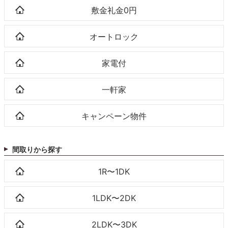
敷金礼金0円
オートロック
家電付
一軒家
キャンペーン物件
間取りから探す
1R〜1DK
1LDK〜2DK
2LDK〜3DK