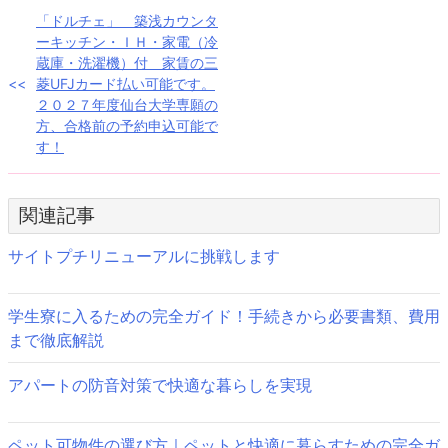
投
「ドルチェ」 築浅カウンタ
ーキッチン・ＩＨ・家電（冷
稿
蔵庫・洗濯機）付 家賃の三
菱UFJカード払い可能です。
ナ
２０２７年度仙台大学専願の
方、合格前の予約申込可能で
ビ
す！
ゲ
ー
関連記事
シ
サイトプチリニューアルに挑戦します
ョ
ン
学生寮に入るための完全ガイド！手続きから必要書類、費用
まで徹底解説
アパートの防音対策で快適な暮らしを実現
ペット可物件の選び方｜ペットと快適に暮らすための完全ガ