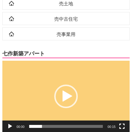
売土地
売中古住宅
売事業用
七作新築アパート
動
画
プ
レ
ー
ヤ
ー
00:00
00:15