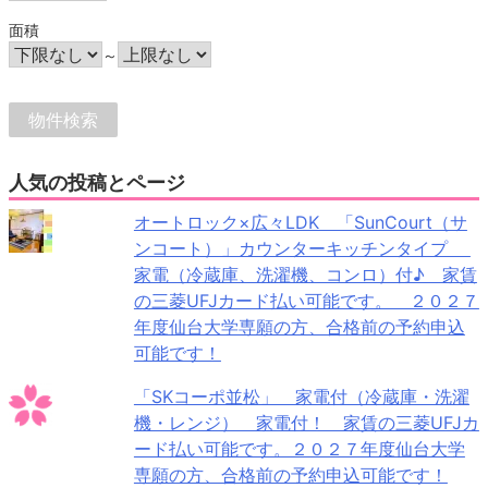
面積
～
人気の投稿とページ
オートロック×広々LDK 「SunCourt（サ
ンコート）」カウンターキッチンタイプ
家電（冷蔵庫、洗濯機、コンロ）付♪ 家賃
の三菱UFJカード払い可能です。 ２０２７
年度仙台大学専願の方、合格前の予約申込
可能です！
「SKコーポ並松」 家電付（冷蔵庫・洗濯
機・レンジ） 家電付！ 家賃の三菱UFJカ
ード払い可能です。２０２７年度仙台大学
専願の方、合格前の予約申込可能です！