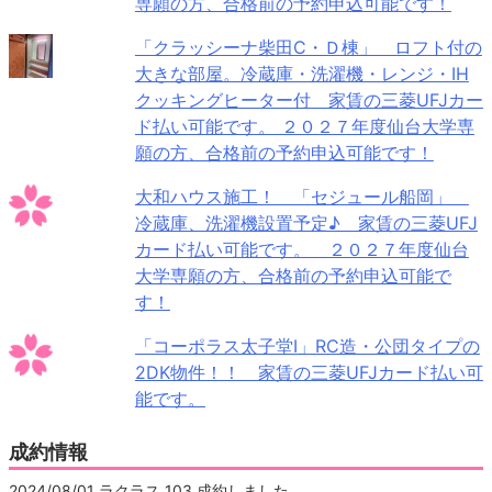
専願の方、合格前の予約申込可能です！
「クラッシーナ柴田C・Ｄ棟」 ロフト付の
大きな部屋。冷蔵庫・洗濯機・レンジ・IH
クッキングヒーター付 家賃の三菱UFJカー
ド払い可能です。 ２０２７年度仙台大学専
願の方、合格前の予約申込可能です！
大和ハウス施工！ 「セジュール船岡」
冷蔵庫、洗濯機設置予定♪ 家賃の三菱UFJ
カード払い可能です。 ２０２７年度仙台
大学専願の方、合格前の予約申込可能で
す！
「コーポラス太子堂Ⅰ」RC造・公団タイプの
2DK物件！！ 家賃の三菱UFJカード払い可
能です。
成約情報
2024/08/01 ラクラス 103 成約しました