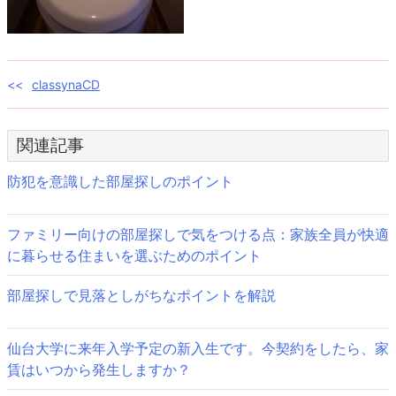
投
classynaCD
稿
関連記事
ナ
ビ
防犯を意識した部屋探しのポイント
ゲ
ファミリー向けの部屋探しで気をつける点：家族全員が快適
ー
に暮らせる住まいを選ぶためのポイント
シ
部屋探しで見落としがちなポイントを解説
ョ
ン
仙台大学に来年入学予定の新入生です。今契約をしたら、家
賃はいつから発生しますか？