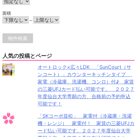
面積
～
人気の投稿とページ
オートロック×広々LDK 「SunCourt（サ
ンコート）」カウンターキッチンタイプ
家電（冷蔵庫、洗濯機、コンロ）付♪ 家賃
の三菱UFJカード払い可能です。 ２０２７
年度仙台大学専願の方、合格前の予約申込
可能です！
「SKコーポ並松」 家電付（冷蔵庫・洗濯
機・レンジ） 家電付！ 家賃の三菱UFJカ
ード払い可能です。２０２７年度仙台大学