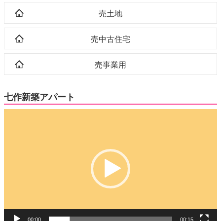
売土地
売中古住宅
売事業用
七作新築アパート
動
画
プ
レ
ー
ヤ
ー
00:00
00:15