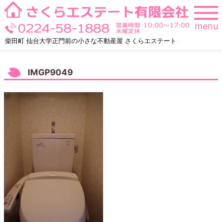
Skip
to
menu
content
柴田町 仙台大学正門前の小さな不動産屋 さくらエステート
IMGP9049