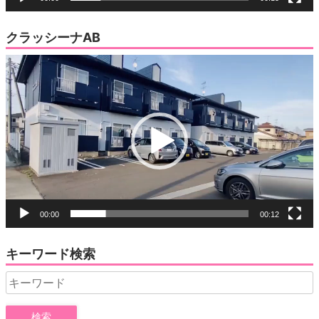
クラッシーナAB
動
画
プ
レ
ー
ヤ
ー
00:00
00:12
キーワード検索
Search
for: