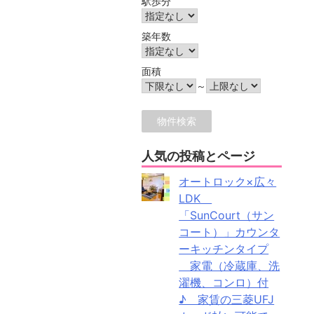
駅歩分
築年数
面積
～
人気の投稿とページ
オートロック×広々
LDK
「SunCourt（サン
コート）」カウンタ
ーキッチンタイプ
家電（冷蔵庫、洗
濯機、コンロ）付
♪ 家賃の三菱UFJ