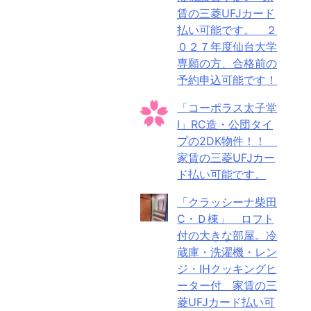
賃の三菱UFJカード
払い可能です。 ２
０２７年度仙台大学
専願の方、合格前の
予約申込可能です！
「コーポラス太子堂
Ⅰ」RC造・公団タイ
プの2DK物件！！
家賃の三菱UFJカー
ド払い可能です。
「クラッシーナ柴田
C・Ｄ棟」 ロフト
付の大きな部屋。冷
蔵庫・洗濯機・レン
ジ・IHクッキングヒ
ーター付 家賃の三
菱UFJカード払い可