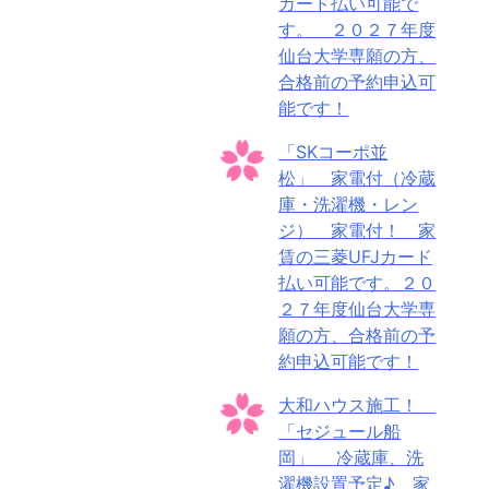
カード払い可能で
す。 ２０２７年度
仙台大学専願の方、
合格前の予約申込可
能です！
「SKコーポ並
松」 家電付（冷蔵
庫・洗濯機・レン
ジ） 家電付！ 家
賃の三菱UFJカード
払い可能です。２０
２７年度仙台大学専
願の方、合格前の予
約申込可能です！
大和ハウス施工！
「セジュール船
岡」 冷蔵庫、洗
濯機設置予定♪ 家