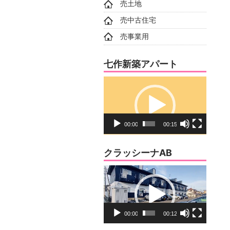
売土地
売中古住宅
売事業用
七作新築アパート
動
画
プ
レ
00:00
00:15
ー
ヤ
クラッシーナAB
ー
動
画
プ
レ
00:00
00:12
ー