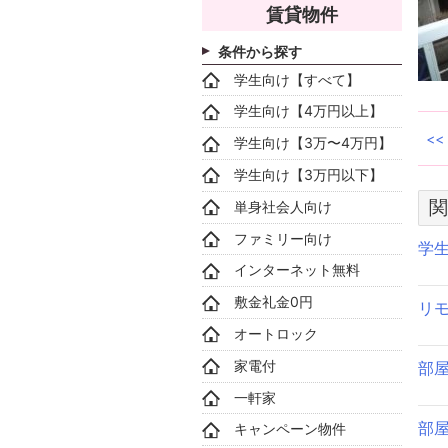
賃貸物件
条件から探す
学生向け【すべて】
学生向け【4万円以上】
学生向け【3万〜4万円】
学生向け【3万円以下】
関
単身社会人向け
ファミリー向け
学
インターネット無料
敷金礼金0円
リ
オートロック
家電付
部
一軒家
部
キャンペーン物件