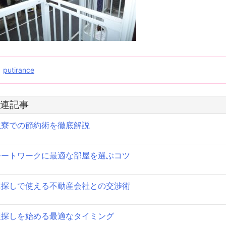
投
putirance
稿
連記事
ナ
生寮での節約術を徹底解説
ビ
ゲ
モートワークに最適な部屋を選ぶコツ
ー
シ
屋探しで使える不動産会社との交渉術
ョ
屋探しを始める最適なタイミング
ン