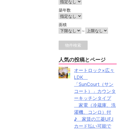
築年数
面積
～
人気の投稿とページ
オートロック×広々
LDK
「SunCourt（サン
コート）」カウンタ
ーキッチンタイプ
家電（冷蔵庫、洗
濯機、コンロ）付
♪ 家賃の三菱UFJ
カード払い可能で