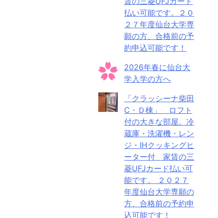
賃の三菱UFJカード
払い可能です。２０
２７年度仙台大学専
願の方、合格前の予
約申込可能です！
2026年春に仙台大
学入学の方へ
「クラッシーナ柴田
C・Ｄ棟」 ロフト
付の大きな部屋。冷
蔵庫・洗濯機・レン
ジ・IHクッキングヒ
ーター付 家賃の三
菱UFJカード払い可
能です。 ２０２７
年度仙台大学専願の
方、合格前の予約申
込可能です！