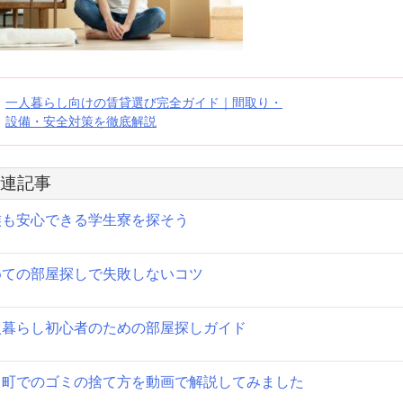
投
一人暮らし向けの賃貸選び完全ガイド｜間取り・
設備・安全対策を徹底解説
稿
ナ
連記事
ビ
族も安心できる学生寮を探そう
ゲ
ー
めての部屋探しで失敗しないコツ
シ
人暮らし初心者のための部屋探しガイド
ョ
ン
田町でのゴミの捨て方を動画で解説してみました