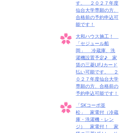
す。 ２０２７年度
仙台大学専願の方、
合格前の予約申込可
能です！
大和ハウス施工！
「セジュール船
岡」 冷蔵庫、洗
濯機設置予定♪ 家
賃の三菱UFJカード
払い可能です。 ２
０２７年度仙台大学
専願の方、合格前の
予約申込可能です！
「SKコーポ並
松」 家電付（冷蔵
庫・洗濯機・レン
ジ） 家電付！ 家