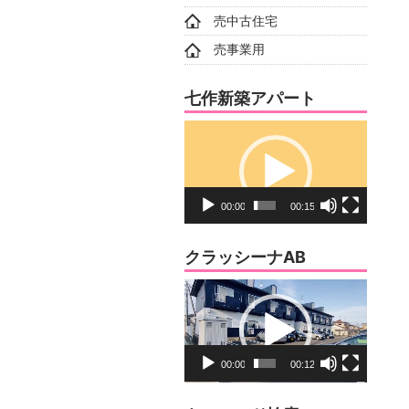
売中古住宅
売事業用
七作新築アパート
動
画
プ
レ
00:00
00:15
ー
ヤ
クラッシーナAB
ー
動
画
プ
レ
00:00
00:12
ー
ヤ