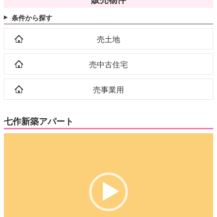
条件から探す
売土地
売中古住宅
売事業用
七作新築アパート
動
画
プ
レ
ー
ヤ
ー