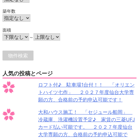
築年数
面積
～
人気の投稿とページ
ロフト付♪ 駐車場1台付！！ 「オリエン
トハイツ七作」 ２０２７年度仙台大学専
願の方、合格前の予約申込可能です！
大和ハウス施工！ 「セジュール船岡」
冷蔵庫、洗濯機設置予定♪ 家賃の三菱UFJ
カード払い可能です。 ２０２７年度仙台
大学専願の方、合格前の予約申込可能で