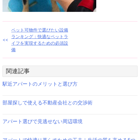
投
ペット可物件で選びたい設備
ランキング：快適なペットラ
稿
イフを実現するための必須設
備
ナ
ビ
関連記事
ゲ
駅近アパートのメリットと選び方
ー
シ
部屋探しで使える不動産会社との交渉術
ョ
ン
アパート選びで見逃せない周辺環境